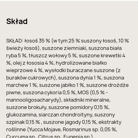
Skład
SKŁAD: łosoś 35 % (w tym 25 % suszony łosoś, 10 %
świeży łosoś), suszone ziemniaki, suszona biała
ryba 5 %, tłuszcz wołowy 5 %, suszone krewetki 4
%, olej z łososia 4 %, hydrolizowane białko
wieprzowe 4 %, wysłodki buraczane suszone (z
buraków cukrowych), suszona dynia 1 %, suszona
marchew 1 %, suszone jabłko 1 %, suszone drożdże
piwne, suszona cykoria 0,5 %, MOS (0,5 % -
mannooligosacharydy), składniki mineralne,
suszone brokuły, suszone pomidory 0,15 %,
glukozamina, siarczan chondroityny, suszony
szpinak 0,15 % , suszone jagody 0,15 %, ekstrakty
roślinne (Yucca Mojave, Rosmarinus sp. 0,05 %,
Curcuma sp., Citrus sp., Eugenia sp.).