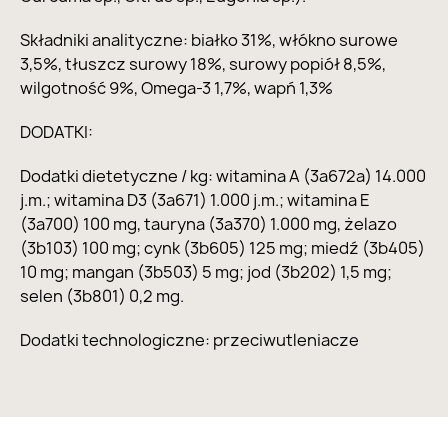
Składniki analityczne: białko 31%, włókno surowe
3,5%, tłuszcz surowy 18%, surowy popiół 8,5%,
wilgotność 9%, Omega-3 1,7%, wapń 1,3%
DODATKI:
Dodatki dietetyczne / kg: witamina A (3a672a) 14.000
j.m.; witamina D3 (3a671) 1.000 j.m.; witamina E
(3a700) 100 mg, tauryna (3a370) 1.000 mg, żelazo
(3b103) 100 mg; cynk (3b605) 125 mg; miedź (3b405)
10 mg; mangan (3b503) 5 mg; jod (3b202) 1,5 mg;
selen (3b801) 0,2 mg.
Dodatki technologiczne: przeciwutleniacze