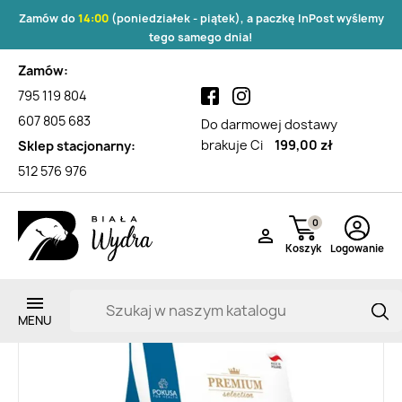
Zamów do
14:00
(poniedziałek - piątek), a paczkę InPost wyślemy
tego samego dnia!
Zamów:
795 119 804
607 805 683
Do darmowej dostawy
brakuje Ci
199,00 zł
Sklep stacjonarny:
512 576 976
0

Koszyk
Logowanie
Zarejestruj si