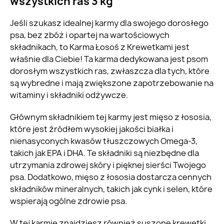
wszystkich ras 3 kg
Jeśli szukasz idealnej karmy dla swojego dorosłego
psa, bez zbóż i opartej na wartościowych
składnikach, to Karma Łosoś z Krewetkami jest
właśnie dla Ciebie! Ta karma dedykowana jest psom
dorosłym wszystkich ras, zwłaszcza dla tych, które
są wybredne i mają zwiększone zapotrzebowanie na
witaminy i składniki odżywcze.
Głównym składnikiem tej karmy jest mięso z łososia,
które jest źródłem wysokiej jakości białka i
nienasyconych kwasów tłuszczowych Omega-3,
takich jak EPA i DHA. Te składniki są niezbędne dla
utrzymania zdrowej skóry i pięknej sierści Twojego
psa. Dodatkowo, mięso z łososia dostarcza cennych
składników mineralnych, takich jak cynk i selen, które
wspierają ogólne zdrowie psa.
W tej karmie znajdziesz również suszone krewetki,