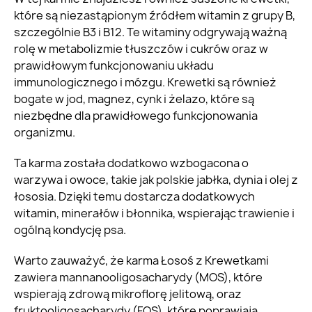
które są niezastąpionym źródłem witamin z grupy B,
szczególnie B3 i B12. Te witaminy odgrywają ważną
rolę w metabolizmie tłuszczów i cukrów oraz w
prawidłowym funkcjonowaniu układu
immunologicznego i mózgu. Krewetki są również
bogate w jod, magnez, cynk i żelazo, które są
niezbędne dla prawidłowego funkcjonowania
organizmu.
Ta karma została dodatkowo wzbogacona o
warzywa i owoce, takie jak polskie jabłka, dynia i olej z
łososia. Dzięki temu dostarcza dodatkowych
witamin, minerałów i błonnika, wspierając trawienie i
ogólną kondycję psa.
Warto zauważyć, że karma Łosoś z Krewetkami
zawiera mannanooligosacharydy (MOS), które
wspierają zdrową mikroflorę jelitową, oraz
fruktooligosacharydy (FOS), które poprawiają