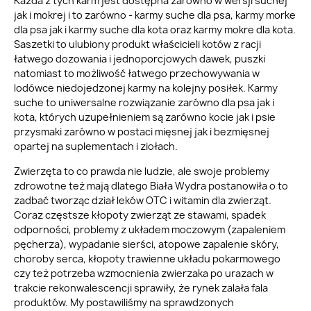
Każda z tych karm jest dostępna zarówno w wersji suchej
jak i mokrej i to zarówno - karmy suche dla psa, karmy morke
dla psa jak i karmy suche dla kota oraz karmy mokre dla kota.
Saszetki to ulubiony produkt właścicieli kotów z racji
łatwego dozowania i jednoporcjowych dawek, puszki
natomiast to możliwość łatwego przechowywania w
lodówce niedojedzonej karmy na kolejny posiłek. Karmy
suche to uniwersalne rozwiązanie zarówno dla psa jak i
kota, których uzupełnieniem są zarówno kocie jak i psie
przysmaki zarówno w postaci mięsnej jak i bezmięsnej
opartej na suplementach i ziołach.
Zwierzęta to co prawda nie ludzie, ale swoje problemy
zdrowotne też mają dlatego Biała Wydra postanowiła o to
zadbać tworząc dział leków OTC i witamin dla zwierząt.
Coraz częstsze kłopoty zwierząt ze stawami, spadek
odporności, problemy z układem moczowym (zapaleniem
pęcherza), wypadanie sierści, atopowe zapalenie skóry,
choroby serca, kłopoty trawienne układu pokarmowego
czy też potrzeba wzmocnienia zwierzaka po urazach w
trakcie rekonwalescencji sprawiły, że rynek zalała fala
produktów. My postawiliśmy na sprawdzonych