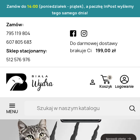
Zamów do
14:00
(poniedziałek - piątek), a paczkę InPost wyślemy
tego samego dnia!
Zamów:
795 119 804
607 805 683
Do darmowej dostawy
brakuje Ci
199,00 zł
Sklep stacjonarny:
512 576 976
0

Koszyk
Logowanie
Zarejestruj si