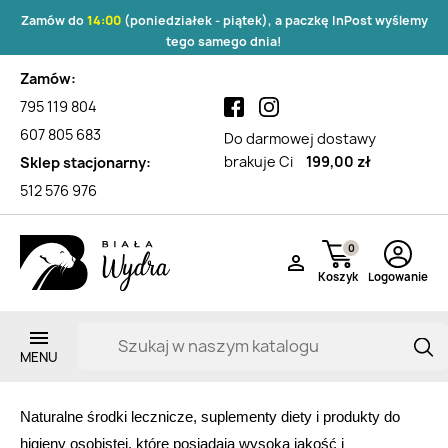
Zamów do
14:00
(poniedziałek - piątek), a paczkę InPost wyślemy
tego samego dnia!
Zamów:
795 119 804
607 805 683
Do darmowej dostawy
brakuje Ci
199,00 zł
Sklep stacjonarny:
512 576 976
0

Koszyk
Logowanie
Lista produktów marki Sanct
Bernhard Tierlieb
Zarejestruj si
Naturalne środki lecznicze, suplementy diety i produkty do 
higieny osobistej, które posiadają wysoką jakość i 