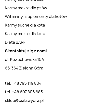
Karmy mokre dla psów
Witaminy i suplementy dla kotów
Karmy suche dla kota
Karmy mokre dla kota
Dieta BARF
Skontaktuj się z nami
ul. Kożuchowska 15A
65-364 Zielona Góra
tel. +48 795 119 804
tel. +48 607 805 683
sklep@bialawydra.pl