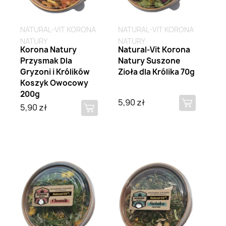
NATURAL-VIT KORONA
NATURAL-VIT KORONA
NATURY
NATURY
Korona Natury
Natural-Vit Korona
Przysmak Dla
Natury Suszone
Gryzoni i Królików
Zioła dla Królika 70g
Koszyk Owocowy
200g
5,90 zł
5,90 zł
Brak na stanie
Brak na stanie