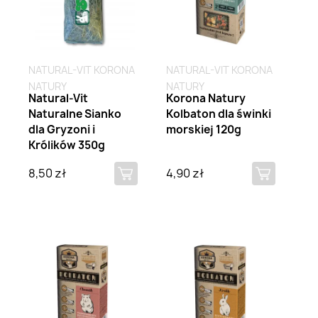
NATURAL-VIT KORONA
NATURAL-VIT KORONA
NATURY
NATURY
Natural-Vit
Korona Natury
Naturalne Sianko
Kolbaton dla świnki
dla Gryzoni i
morskiej 120g
Królików 350g
8,50 zł
4,90 zł
Brak na stanie
Brak na stanie