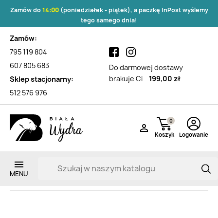
Zamów do
14:00
(poniedziałek - piątek), a paczkę InPost wyślemy
tego samego dnia!
Zamów:
795 119 804
607 805 683
Do darmowej dostawy
brakuje Ci
199,00 zł
Sklep stacjonarny:
512 576 976
0

Koszyk
Logowanie
Małe Zwierzęta
Zarejestruj si