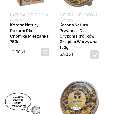
NATURAL-VIT KORONA
NATURAL-VIT KORONA
NATURY
NATURY
Korona Natury
Korona Natury
Pokarm Dla
Przysmak Dla
Chomika Mieszanka
Gryzoni i Królików
750g
Grządka Warzywna
150g
12,00 zł
5,90 zł
Brak na stanie