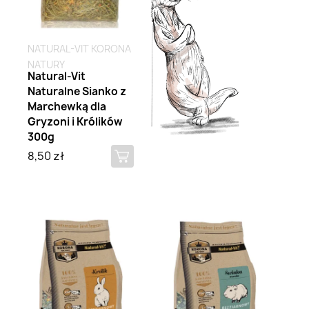
NATURAL-VIT KORONA
NATURY
Natural-Vit
Naturalne Sianko z
Marchewką dla
Gryzoni i Królików
300g
8,50 zł
Brak na stanie
Brak na stanie