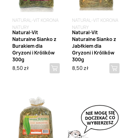
NATURAL-VIT KORONA
NATURAL-VIT KORONA
NATURY
NATURY
Natural-Vit
Natural-Vit
Naturalne Sianko z
Naturalne Sianko z
Burakiem dla
Jabłkiem dla
Gryzoni i Królików
Gryzoni i Królików
300g
300g
8,50 zł
8,50 zł
Brak na stanie