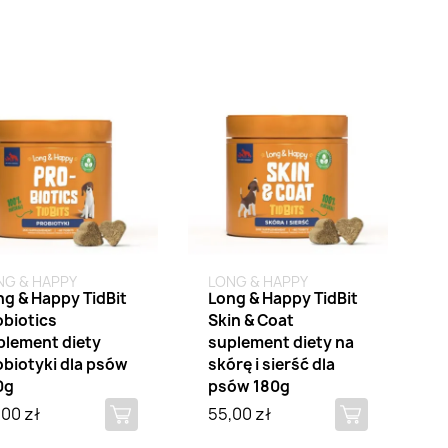
k na stanie
Brak na stanie
NG & HAPPY
LONG & HAPPY
ng & Happy TidBit
Long & Happy TidBit
obiotics
Skin & Coat
plement diety
suplement diety na
obiotyki dla psów
skórę i sierść dla
0g
psów 180g
,00 zł
55,00 zł