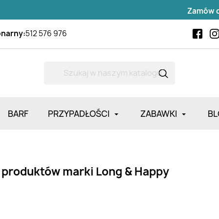
Zamów do
14
onarny:
512 576 976
BARF
PRZYPADŁOŚCI
ZABAWKI
BL
a produktów marki Long & Happy