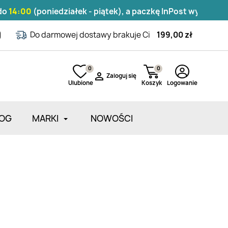
:00
(poniedziałek - piątek), a paczkę InPost wyślemy tego
Do darmowej dostawy brakuje Ci
199,00 zł
0
0

Zaloguj się
Ulubione
Koszyk
Logowanie
OG
MARKI
NOWOŚCI
Zarejestruj się