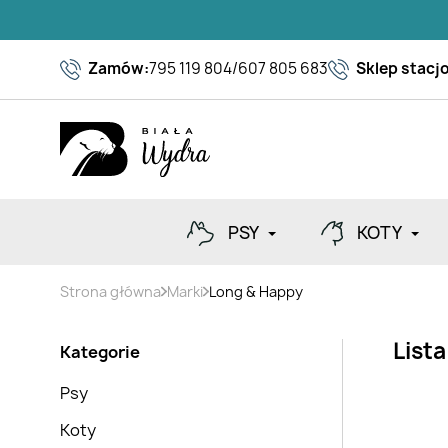
Zamów:
795 119 804
/
607 805 683
Sklep stacj
PSY
KOTY
Strona główna
Marki
Long & Happy
List
Kategorie
Psy
Koty