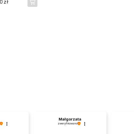
0 zł
Małgorzata
zweryfikowano