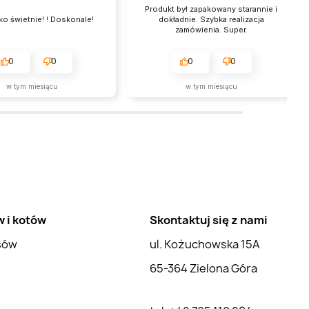
Produkt był zapakowany starannie i
o świetnie! ! Doskonale!
dokładnie. Szybka realizacja
zamówienia. Super.
0
0
0
0
w tym miesiącu
w tym miesiącu
w i kotów
Skontaktuj się z nami
psów
ul. Kożuchowska 15A
65-364 Zielona Góra