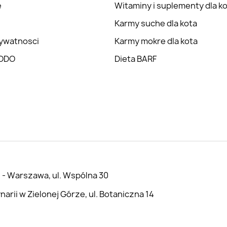
e
Witaminy i suplementy dla k
Karmy suche dla kota
rywatnosci
Karmy mokre dla kota
RODO
Dieta BARF
 - Warszawa, ul. Wspólna 30
rii w Zielonej Górze, ul. Botaniczna 14