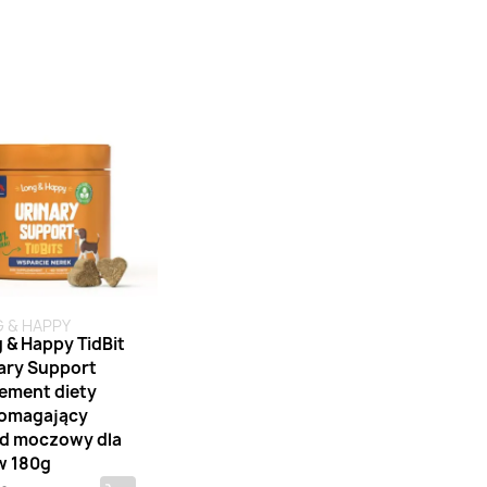
na stanie
 & HAPPY
 & Happy TidBit
ary Support
ement diety
omagający
d moczowy dla
w 180g