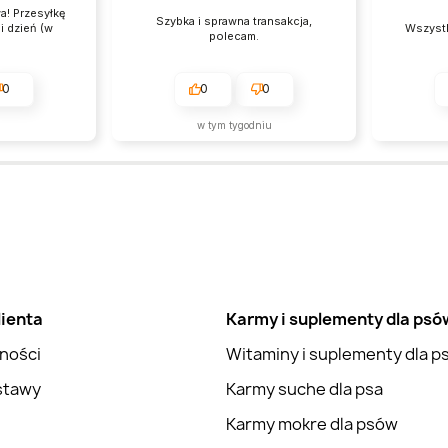
a! Przesyłkę
Szybka i sprawna transakcja,
i dzień (w
Wszystk
polecam.
0
0
0
w tym tygodniu
lienta
Karmy i suplementy dla psó
ności
Witaminy i suplementy dla 
stawy
Karmy suche dla psa
Karmy mokre dla psów