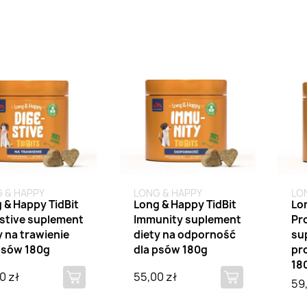
na stanie
Brak na stanie
Bra
 & HAPPY
LONG & HAPPY
LO
 & Happy TidBit
Long & Happy TidBit
Lo
stive suplement
Immunity suplement
Pr
y na trawienie
diety na odporność
su
psów 180g
dla psów 180g
pr
18
0 zł
55,00 zł
59