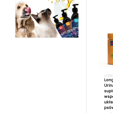
Brak 
LONG
Long
Urin
supl
wsp
ukła
psó