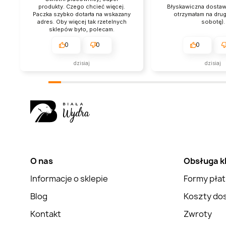
produkty. Czego chcieć więcej.
Błyskawiczna dostaw
Paczka szybko dotarła na wskazany
otrzymałam na drug
adres. Oby więcej tak rzetelnych
sobotę).
sklepów było, polecam.
0
0
0
dzisiaj
dzisiaj
O nas
Obsługa k
Informacje o sklepie
Formy płat
Blog
Koszty do
Kontakt
Zwroty