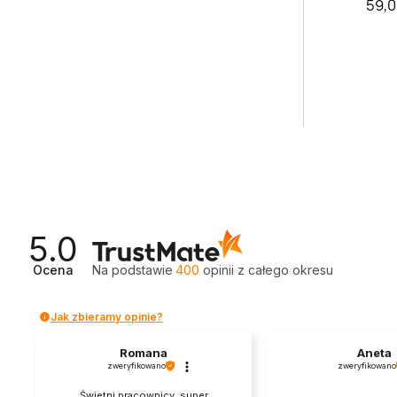
59,0
5.0
Ocena
Na podstawie
400
opinii
z całego okresu
Jak zbieramy opinie?
Romana
Aneta
zweryfikowano
zweryfikowano
Świetni pracownicy, super