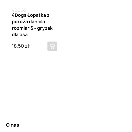
4DOGS
4Dogs Łopatka z
poroża daniela
rozmiar S - gryzak
dla psa
18,50 zł
O nas