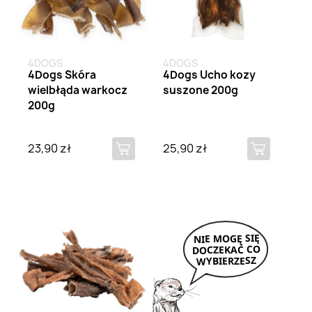
4DOGS
4DOGS
4Dogs Skóra
4Dogs Ucho kozy
wielbłąda warkocz
suszone 200g
200g
23,90 zł
25,90 zł
Brak na stanie