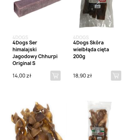
4DOGS
4DOGS
4Dogs Ser
4Dogs Skóra
himalajski
wielbłąda cięta
Jagodowy Chhurpi
200g
Original S
14,00 zł
18,90 zł
Brak na stanie
Brak na stanie