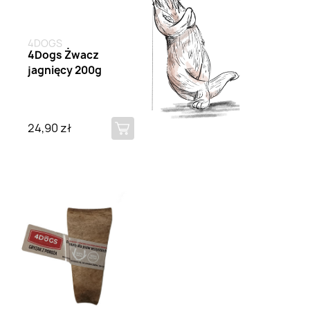
4DOGS
4Dogs Żwacz
jagnięcy 200g
24,90 zł
Brak na stanie