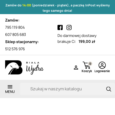
Zamów do
14:00
(poniedziałek - piątek), a paczkę InPost wyślemy
tego samego dnia!
Zamów:
795 119 804
607 805 683
Do darmowej dostawy
brakuje Ci
199,00 zł
Sklep stacjonarny:
512 576 976
0

Koszyk
Logowanie
Lista produktów marki 4Dogs
Zarejestruj si