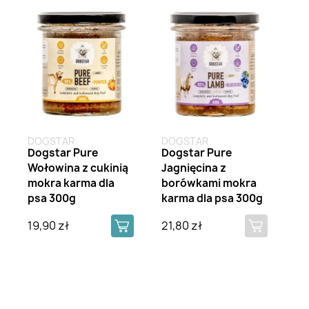
DOGSTAR
DOGSTAR
Dogstar Pure
Dogstar Pure
Wołowina z cukinią
Jagnięcina z
mokra karma dla
borówkami mokra
psa 300g
karma dla psa 300g
19,90 zł
21,80 zł