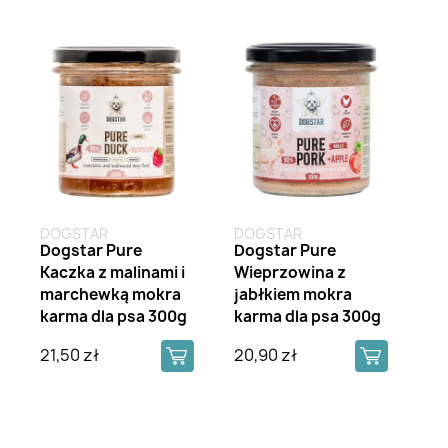
DOGSTAR
DOGSTAR
Dogstar Pure
Dogstar Pure
Kaczka z malinami i
Wieprzowina z
marchewką mokra
jabłkiem mokra
karma dla psa 300g
karma dla psa 300g
21,50 zł
20,90 zł
Brak na stanie