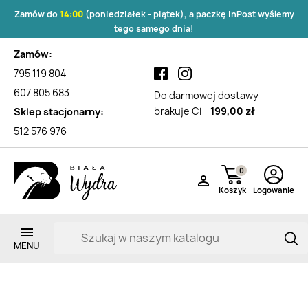
Zamów do
14:00
(poniedziałek - piątek), a paczkę InPost wyślemy
tego samego dnia!
Zamów:
795 119 804
607 805 683
Do darmowej dostawy
brakuje Ci
199,00 zł
Sklep stacjonarny:
512 576 976
0

Koszyk
Logowanie
Lista produktów marki DOGSTAR
Zarejestruj si