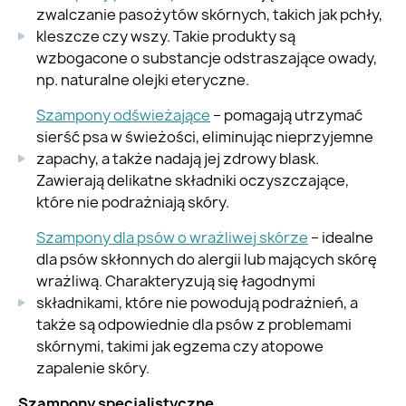
zwalczanie pasożytów skórnych, takich jak pchły,
kleszcze czy wszy. Takie produkty są
wzbogacone o substancje odstraszające owady,
np. naturalne olejki eteryczne.
Szampony odświeżające
– pomagają utrzymać
sierść psa w świeżości, eliminując nieprzyjemne
zapachy, a także nadają jej zdrowy blask.
Zawierają delikatne składniki oczyszczające,
które nie podrażniają skóry.
Szampony dla psów o wrażliwej skórze
– idealne
dla psów skłonnych do alergii lub mających skórę
wrażliwą. Charakteryzują się łagodnymi
składnikami, które nie powodują podrażnień, a
także są odpowiednie dla psów z problemami
skórnymi, takimi jak egzema czy atopowe
zapalenie skóry.
Szampony specjalistyczne