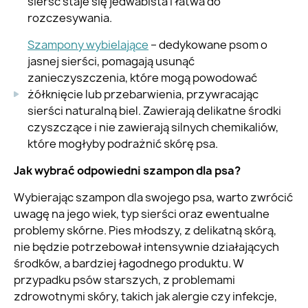
sierść staje się jedwabista i łatwa do
rozczesywania.
Szampony wybielające
– dedykowane psom o
jasnej sierści, pomagają usunąć
zanieczyszczenia, które mogą powodować
żółknięcie lub przebarwienia, przywracając
sierści naturalną biel. Zawierają delikatne środki
czyszczące i nie zawierają silnych chemikaliów,
które mogłyby podrażnić skórę psa.
Jak wybrać odpowiedni szampon dla psa?
Wybierając szampon dla swojego psa, warto zwrócić
uwagę na jego wiek, typ sierści oraz ewentualne
problemy skórne. Pies młodszy, z delikatną skórą,
nie będzie potrzebował intensywnie działających
środków, a bardziej łagodnego produktu. W
przypadku psów starszych, z problemami
zdrowotnymi skóry, takich jak alergie czy infekcje,