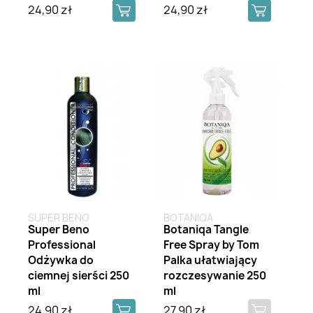
24,90 zł
24,90 zł
Brak na stanie
SUPER BENO
BOTANIQA
Super Beno
Botaniqa Tangle
Professional
Free Spray by Tom
Odżywka do
Palka ułatwiający
ciemnej sierści 250
rozczesywanie 250
ml
ml
24,90 zł
27,90 zł