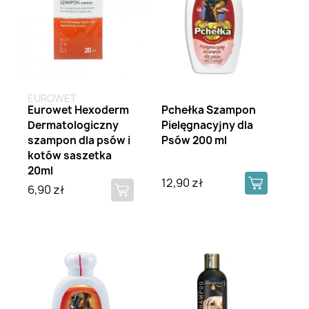
EUROWET
Eurowet Hexoderm
Pchełka Szampon
Dermatologiczny
Pielęgnacyjny dla
szampon dla psów i
Psów 200 ml
kotów saszetka
20ml
12,90 zł
6,90 zł
Brak na stanie
Brak na stanie