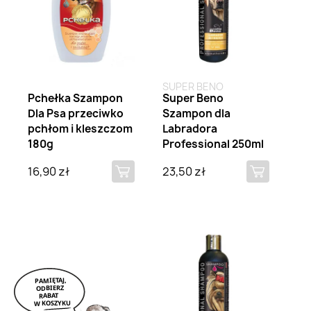
SUPER BENO
Pchełka Szampon
Super Beno
Dla Psa przeciwko
Szampon dla
pchłom i kleszczom
Labradora
180g
Professional 250ml
16,90 zł
23,50 zł