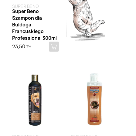
SUPER BENO
Super Beno
Szampon dla
Buldoga
Francuskiego
Professional 300ml
23,50 zł
Tylko
Brak na
Brak na stanie
online
stanie