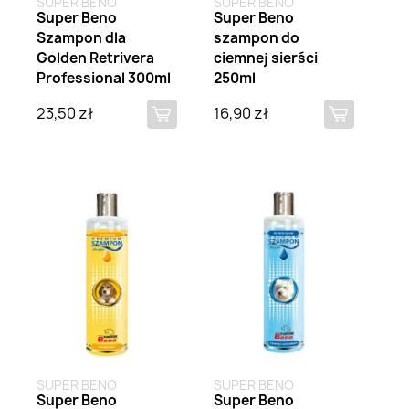
SUPER BENO
SUPER BENO
Super Beno
Super Beno
Szampon dla
szampon do
Golden Retrivera
ciemnej sierści
Professional 300ml
250ml
23,50 zł
16,90 zł
Brak na stanie
Brak na stanie
SUPER BENO
SUPER BENO
Super Beno
Super Beno