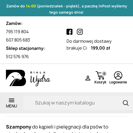
Zamów do
14:00
(poniedziałek - piątek), a paczkę InPost wyślemy
tego samego dnia!
Zamów:
795 119 804
607 805 683
Do darmowej dostawy
brakuje Ci
199,00 zł
Sklep stacjonarny:
512 576 976
0

Koszyk
Logowanie
Szampony
Zarejestruj si
Szampony
do kąpieli i pielęgnacji dla psów to