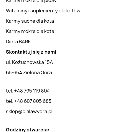
Karmy mokre dla psów
Witaminy i suplementy dla kotów
Karmy suche dla kota
Karmy mokre dla kota
Dieta BARF
Skontaktuj się z nami
ul. Kożuchowska 15A
65-364 Zielona Góra
tel. +48 795 119 804
tel. +48 607 805 683
sklep@bialawydra.pl
Godziny otwarcia: