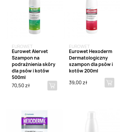
EUROWET
EUROWET
Eurowet Alervet
Eurowet Hexoderm
Szampon na
Dermatologiczny
podrażnienia skóry
szampon dla psów i
dla psów i kotów
kotów 200ml
500ml
39,00 zł
70,50 zł
Brak na stanie
Brak na stanie