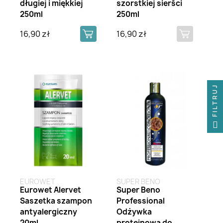
długiej i miękkiej
szorstkiej sierści
250ml
250ml
16,90 zł
16,90 zł
FILTRUJ
FILTRUJ
EUROWET
SUPER BENO
Eurowet Alervet
Super Beno
Saszetka szampon
Professional
antyalergiczny
Odżywka
20ml
proteinowa do