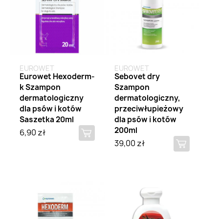
EUROWET
EUROWET
Eurowet Hexoderm-
Sebovet dry
k Szampon
Szampon
dermatologiczny
dermatologiczny,
dla psów i kotów
przeciwłupieżowy
Saszetka 20ml
dla psów i kotów
200ml
6,90 zł
39,00 zł
Brak na stanie