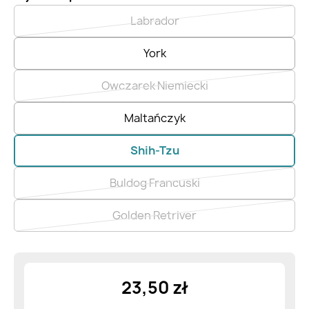
Labrador
York
Owczarek Niemiecki
Maltańczyk
Shih-Tzu
Buldog Francuski
Golden Retriver
23,50 zł