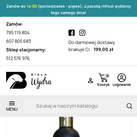
Zamów do
14:00
(poniedziałek - piątek), a paczkę InPost wyślemy
tego samego dnia!
Zamów:
795 119 804
607 805 683
Do darmowej dostawy
brakuje Ci
199,00 zł
Sklep stacjonarny:
512 576 976
0

Koszyk
Logowanie
Zarejestruj si