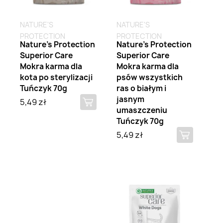
NATURE'S
NATURE'S
PROTECTION
PROTECTION
Nature's Protection
Nature's Protection
Superior Care
Superior Care
Mokra karma dla
Mokra karma dla
kota po sterylizacji
psów wszystkich
Tuńczyk 70g
ras o białym i
jasnym
5,49 zł
umaszczeniu
Tuńczyk 70g
5,49 zł
Brak na stanie