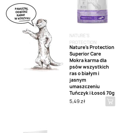
NATURE'S
PROTECTION
Nature's Protection
Superior Care
Mokra karma dla
psów wszystkich
ras o białym i
jasnym
umaszczeniu
Tuńczyk i Łosoś 70g
5,49 zł
Brak na stanie