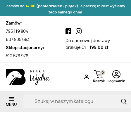
Zamów do
14:00
(poniedziałek - piątek), a paczkę InPost wyślemy
tego samego dnia!
Zamów:
795 119 804
607 805 683
Do darmowej dostawy
brakuje Ci
199,00 zł
Sklep stacjonarny:
512 576 976
0

Koszyk
Logowanie
Lista produktów marki Nature's
Protection
Zarejestruj si