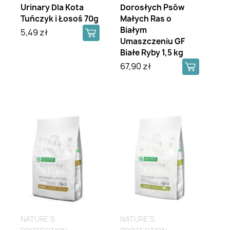
Urinary Dla Kota
Dorosłych Psów
Tuńczyk i Łosoś 70g
Małych Ras o
Białym
5,49 zł
Umaszczeniu GF
Białe Ryby 1,5 kg
67,90 zł
NATURE'S
NATURE'S