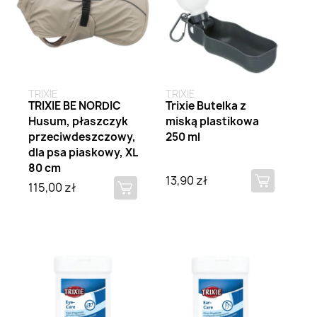
TRIXIE
TRIXIE
TRIXIE BE NORDIC
Trixie Butelka z
Husum, płaszczyk
miską plastikowa
przeciwdeszczowy,
250 ml
dla psa piaskowy, XL
80 cm
13,90 zł
115,00 zł
Brak na stanie
Brak na stanie