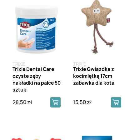
TRIXIE
TRIXIE
Trixie Dental Care
Trixie Gwiazdka z
czyste zęby
kocimiętką 17cm
nakładki na palce 50
zabawka dla kota
sztuk
28,50 zł
15,50 zł