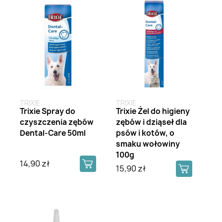
TRIXIE
TRIXIE
Trixie Spray do
Trixie Żel do higieny
czyszczenia zębów
zębów i dziąseł dla
Dental-Care 50ml
psów i kotów, o
smaku wołowiny
100g
14,90 zł
15,90 zł