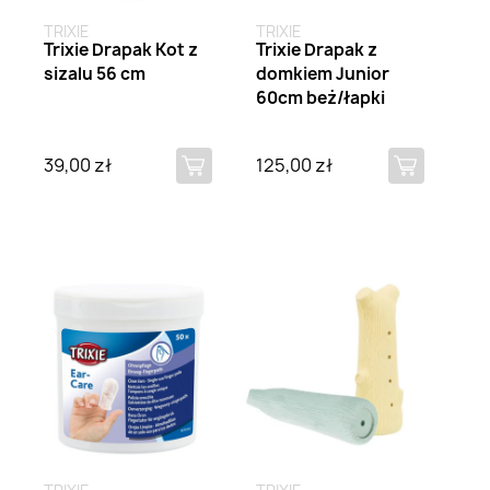
TRIXIE
TRIXIE
Trixie Drapak Kot z
Trixie Drapak z
sizalu 56 cm
domkiem Junior
60cm beż/łapki
39,00 zł
125,00 zł
Brak na stanie
Brak na stanie