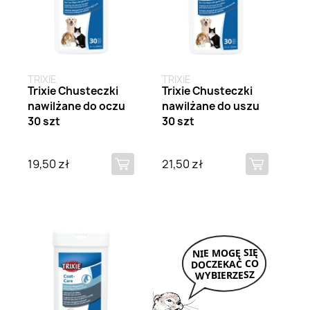
TRIXIE
TRIXIE
Trixie Chusteczki
Trixie Chusteczki
nawilżane do oczu
nawilżane do uszu
30 szt
30 szt
19,50 zł
21,50 zł
Brak na stanie