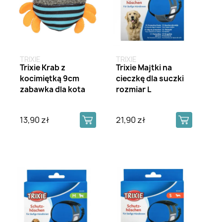
TRIXIE
TRIXIE
Trixie Krab z
Trixie Majtki na
kocimiętką 9cm
cieczkę dla suczki
zabawka dla kota
rozmiar L
13,90 zł
21,90 zł