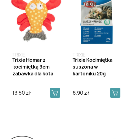
TRIXIE
TRIXIE
Trixie Homar z
Trixie Kocimiętka
kocimiętką 9cm
suszona w
zabawka dla kota
kartoniku 20g
13,50 zł
6,90 zł