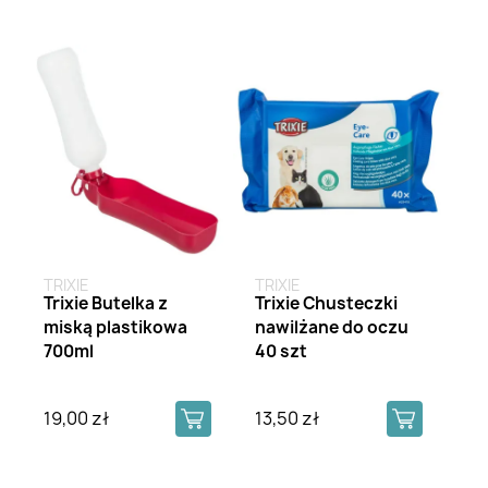
TRIXIE
TRIXIE
Trixie Butelka z
Trixie Chusteczki
miską plastikowa
nawilżane do oczu
700ml
40 szt
19,00 zł
13,50 zł