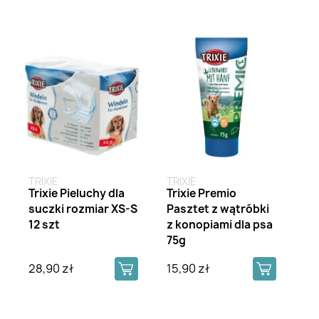
TRIXIE
TRIXIE
Trixie Pieluchy dla
Trixie Premio
suczki rozmiar XS-S
Pasztet z wątróbki
12 szt
z konopiami dla psa
75g
28,90 zł
15,90 zł