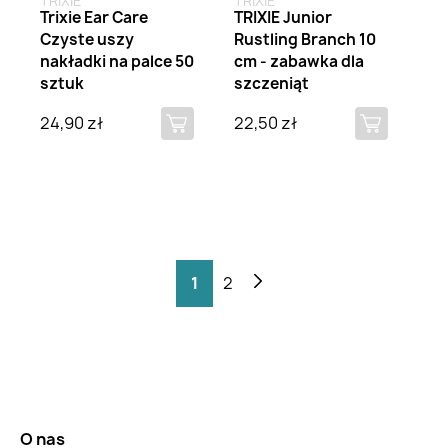
TRIXIE
TRIXIE
Trixie Ear Care
TRIXIE Junior
Czyste uszy
Rustling Branch 10
nakładki na palce 50
cm - zabawka dla
sztuk
szczeniąt
24,90 zł
22,50 zł
1
2
O nas