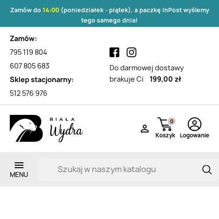
Zamów do
14:00
(poniedziałek - piątek), a paczkę InPost wyślemy
tego samego dnia!
Zamów:
795 119 804
607 805 683
Do darmowej dostawy
brakuje Ci
199,00 zł
Sklep stacjonarny:
512 576 976
0

Koszyk
Logowanie
Lista produktów marki TRIXIE
Zarejestruj si