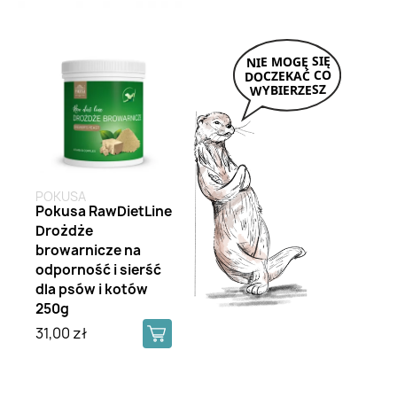
POKUSA
Pokusa RawDietLine
Drożdże
browarnicze na
odporność i sierść
dla psów i kotów
250g
31,00 zł