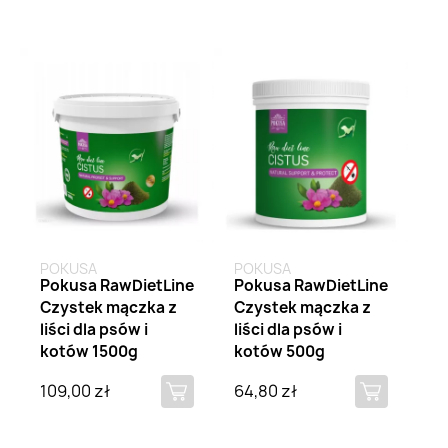
Brak na stanie
Brak na stanie
POKUSA
POKUSA
Pokusa RawDietLine
Pokusa RawDietLine
Czystek mączka z
Czystek mączka z
liści dla psów i
liści dla psów i
kotów 1500g
kotów 500g
109,00 zł
64,80 zł