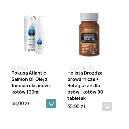
Brak na stanie
POKUSA
HOLISTAPETS
Pokusa Atlantic
Holista Drożdże
Salmon Oil Olej z
browarnicze +
łososia dla psów i
Betaglukan dla
kotów 100ml
psów i kotów 90
tabletek
38,00 zł
35,95 zł