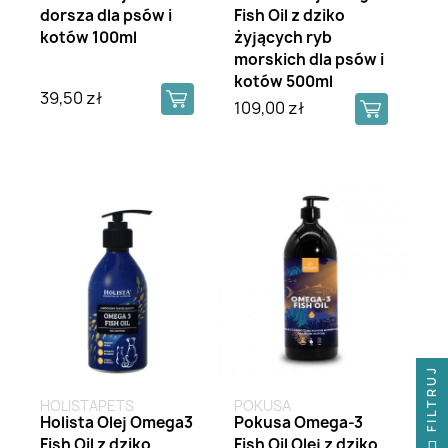
dorsza dla psów i
Fish Oil z dziko
kotów 100ml
żyjących ryb
morskich dla psów i
kotów 500ml
39,50 zł
109,00 zł
FILTRUJ
FILTRUJ
HOLISTAPETS
POKUSA
Holista Olej Omega3
Pokusa Omega-3
Fish Oil z dziko
Fish Oil Olej z dziko