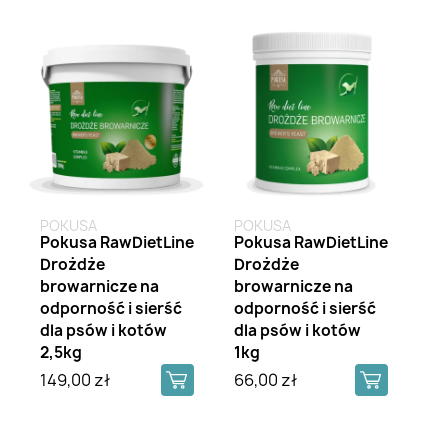
POKUSA
POKUSA
Pokusa RawDietLine
Pokusa RawDietLine
Drożdże
Drożdże
browarnicze na
browarnicze na
odporność i sierść
odporność i sierść
dla psów i kotów
dla psów i kotów
2,5kg
1kg
149,00 zł
66,00 zł