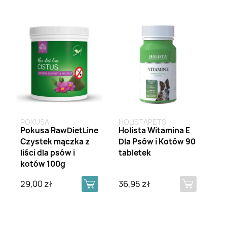
Brak na stanie
POKUSA
HOLISTAPETS
Pokusa RawDietLine
Holista Witamina E
Czystek mączka z
Dla Psów i Kotów 90
liści dla psów i
tabletek
kotów 100g
29,00 zł
36,95 zł