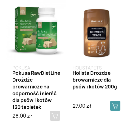
Brak na stanie
POKUSA
HOLISTAPETS
Pokusa RawDietLine
Holista Drożdże
Drożdże
browarnicze dla
browarnicze na
psów i kotów 200g
odporność i sierść
dla psów i kotów
27,00 zł
120 tabletek
28,00 zł