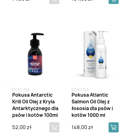
Brak na stanie
POKUSA
POKUSA
Pokusa Antarctic
Pokusa Atlantic
Krill Oil Olej z Kryla
Salmon Oil Olej z
Antarktycznego dla
łososia dla psów i
psów i kotów 100ml
kotów 1000 ml
52,00 zł
148,00 zł