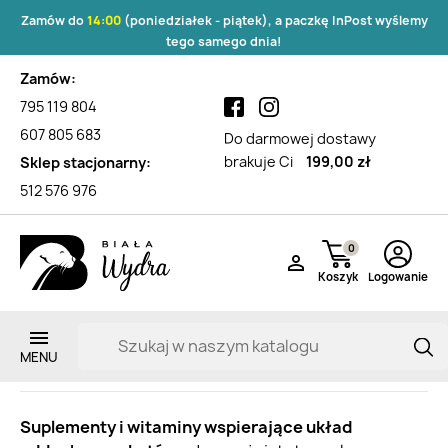
Zamów do
14:00
(poniedziałek - piątek), a paczkę InPost wyślemy
tego samego dnia!
Zamów:
795 119 804
607 805 683
Do darmowej dostawy
brakuje Ci
199,00 zł
Sklep stacjonarny:
512 576 976
0

Koszyk
Logowanie
Układ oddechowy
Zarejestruj si
Suplementy i witaminy wspierające układ