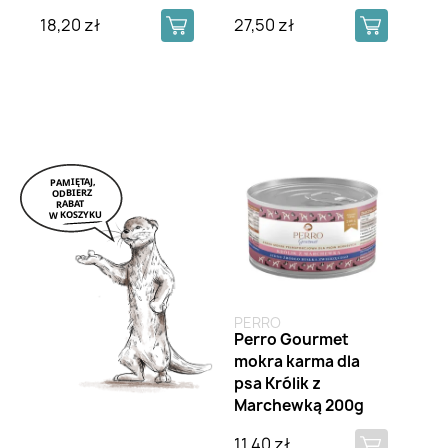
18,20 zł
27,50 zł
Brak na stanie
PERRO
Perro Gourmet
mokra karma dla
psa Królik z
Marchewką 200g
11,40 zł