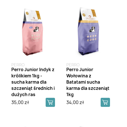
PERRO
PERRO
Perro Junior Indyk z
Perro Junior
królikiem 1kg -
Wołowina z
sucha karma dla
Batatami sucha
szczeniąt średnich i
karma dla szczeniąt
dużych ras
1kg
35,00 zł
34,00 zł