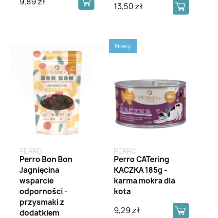
9,89 zł
13,50 zł
Nowy
PERRO
PERRO
Perro Bon Bon
Perro CATering
Jagnięcina
KACZKA 185g -
wsparcie
karma mokra dla
odporności -
kota
przysmaki z
9,29 zł
dodatkiem