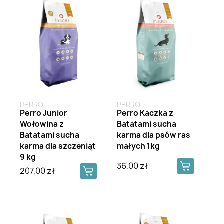
PERRO
PERRO
Perro Junior
Perro Kaczka z
Wołowina z
Batatami sucha
Batatami sucha
karma dla psów ras
karma dla szczeniąt
małych 1kg
9 kg
36,00 zł
207,00 zł
Brak na stanie