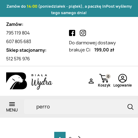
Zamów do
14:00
(poniedziałek - piątek), a paczkę InPost wyślemy
tego samego dnia!
Zamów:
795 119 804
607 805 683
Do darmowej dostawy
brakuje Ci
199,00 zł
Sklep stacjonarny:
512 576 976
0

Koszyk
Logowanie
Wyniki wyszukiwania dla "perro"
Zarejestruj si