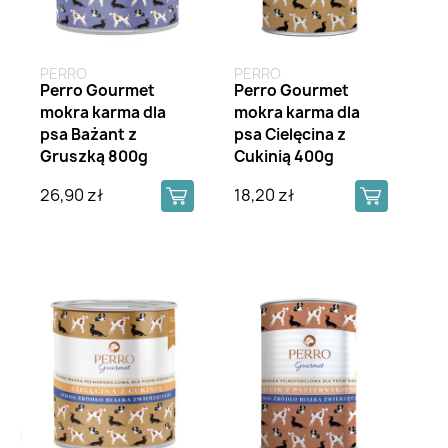
PERRO
PERRO
Perro Gourmet
Perro Gourmet
mokra karma dla
mokra karma dla
psa Bażant z
psa Cielęcina z
Gruszką 800g
Cukinią 400g
26,90 zł
18,20 zł