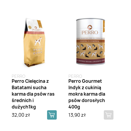
Brak na stanie
PERRO
PERRO
Perro Cielęcina z
Perro Gourmet
Batatami sucha
Indyk z cukinią
karma dla psów ras
mokra karma dla
średnich i
psów dorosłych
dużych1kg
400g
32,00 zł
13,90 zł