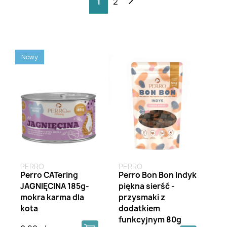
1
2
Nowy
PERRO
PERRO
Perro CATering
Perro Bon Bon Indyk
JAGNIĘCINA 185g-
piękna sierść -
mokra karma dla
przysmaki z
kota
dodatkiem
funkcyjnym 80g