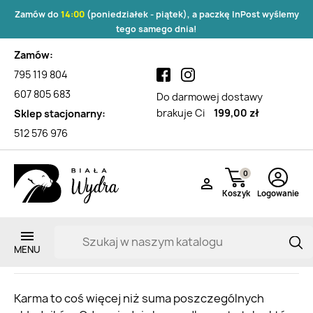
Zamów do
14:00
(poniedziałek - piątek), a paczkę InPost wyślemy
tego samego dnia!
Zamów:
795 119 804
607 805 683
Do darmowej dostawy
brakuje Ci
199,00 zł
Sklep stacjonarny:
512 576 976
0

Koszyk
Logowanie
Żywienie psa - Karmy dla psów
Zarejestruj si
Karma to coś więcej niż suma poszczególnych