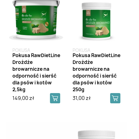
POKUSA
POKUSA
Pokusa RawDietLine
Pokusa RawDietLine
Drożdże
Drożdże
browarnicze na
browarnicze na
odporność i sierść
odporność i sierść
dla psów i kotów
dla psów i kotów
2,5kg
250g
149,00 zł
31,00 zł