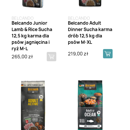
BELCANDO
BELCANDO
Belcando Junior
Belcando Adult
Lamb & Rice Sucha
Dinner Sucha karma
12,5 kg karma dla
drób 12,5 kg dla
psów jagnięcina i
psów M-XL
ryż M-L
219,00 zł
265,00 zł
Brak na stanie