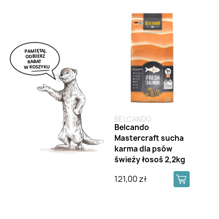
BELCANDO
Belcando
Mastercraft sucha
karma dla psów
świeży łosoś 2,2kg
121,00 zł
Brak na stanie
Brak na stanie