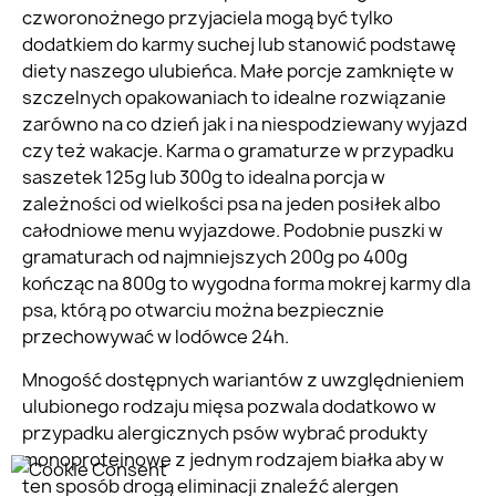
czworonożnego przyjaciela mogą być tylko
dodatkiem do karmy suchej lub stanowić podstawę
diety naszego ulubieńca. Małe porcje zamknięte w
szczelnych opakowaniach to idealne rozwiązanie
zarówno na co dzień jak i na niespodziewany wyjazd
czy też wakacje. Karma o gramaturze w przypadku
saszetek 125g lub 300g to idealna porcja w
zależności od wielkości psa na jeden posiłek albo
całodniowe menu wyjazdowe. Podobnie puszki w
gramaturach od najmniejszych 200g po 400g
kończąc na 800g to wygodna forma mokrej karmy dla
psa, którą po otwarciu można bezpiecznie
przechowywać w lodówce 24h.
Mnogość dostępnych wariantów z uwzględnieniem
ulubionego rodzaju mięsa pozwala dodatkowo w
przypadku alergicznych psów wybrać produkty
monoproteinowe z jednym rodzajem białka aby w
ten sposób drogą eliminacji znaleźć alergen