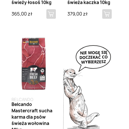
świeży łosoś 10kg
świeża kaczka 10kg
365,00 zł
379,00 zł
Brak na stanie
BELCANDO
Belcando
Mastercraft sucha
karma dla psów
świeża wołowina