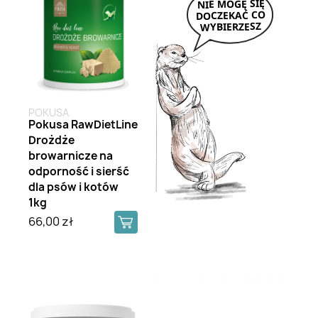
POKUSA
Pokusa RawDietLine
Drożdże
browarnicze na
odporność i sierść
dla psów i kotów
1kg
66,00 zł