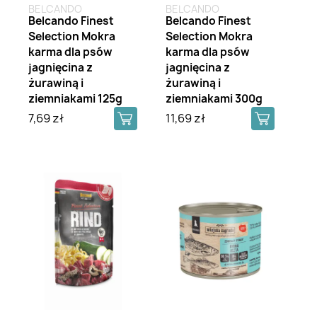
BELCANDO
BELCANDO
Belcando Finest
Belcando Finest
Selection Mokra
Selection Mokra
karma dla psów
karma dla psów
jagnięcina z
jagnięcina z
żurawiną i
żurawiną i
ziemniakami 125g
ziemniakami 300g
7,69 zł
11,69 zł
Brak na stanie