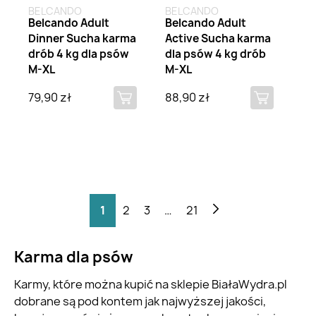
BELCANDO
BELCANDO
Belcando Adult
Belcando Adult
Dinner Sucha karma
Active Sucha karma
drób 4 kg dla psów
dla psów 4 kg drób
M-XL
M-XL
79,90 zł
88,90 zł
1
2
3
…
21
Karma dla psów
Karmy, które można kupić na sklepie BiałaWydra.pl
dobrane są pod kontem jak najwyższej jakości,