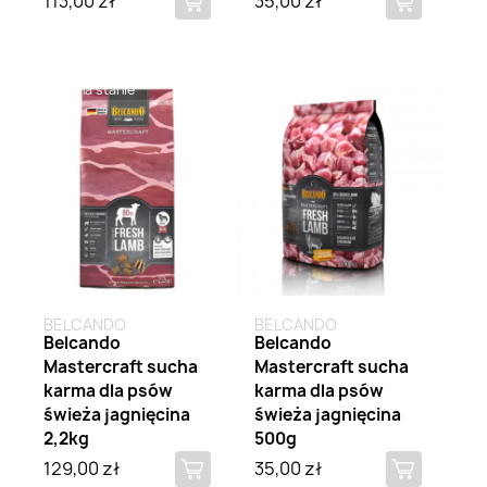
113,00 zł
35,00 zł
Brak na stanie
Brak na stanie
BELCANDO
BELCANDO
Belcando
Belcando
Mastercraft sucha
Mastercraft sucha
karma dla psów
karma dla psów
świeża jagnięcina
świeża jagnięcina
2,2kg
500g
129,00 zł
35,00 zł