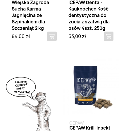
Wiejska Zagroda
ICEPAW Dental-
Sucha Karma
Kauknochen Kość
Jagnięcina ze
dentystyczna do
Szpinakiem dla
żucia z szałwią dla
Szczeniąt 2 kg
psów 4szt. 250g
84,00 zł
53,00 zł
Brak na stanie
ICEPAW
ICEPAW Krill-Insekt