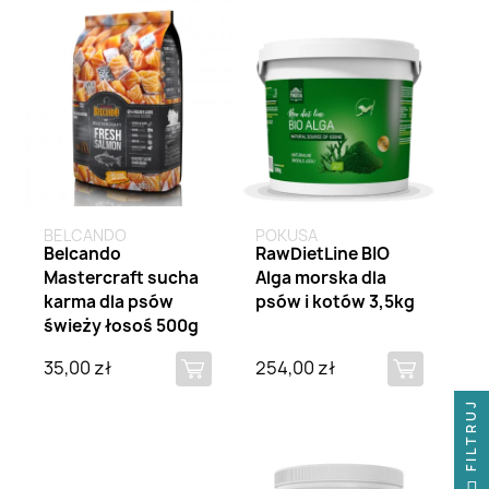
BELCANDO
POKUSA
Belcando
RawDietLine BIO
Mastercraft sucha
Alga morska dla
karma dla psów
psów i kotów 3,5kg
świeży łosoś 500g
35,00 zł
254,00 zł
FILTRUJ
FILTRUJ
Brak na stanie