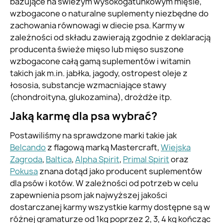
bazujące na świeżym wysokogatunkowym mięsie,
wzbogacone o naturalne suplementy niezbędne do
zachowania równowagi w diecie psa. Karmy w
zależności od składu zawierają zgodnie z deklaracją
producenta świeże mięso lub mięso suszone
wzbogacone całą gamą suplementów i witamin
takich jak m.in. jabłka, jagody, ostropest oleje z
łososia, substancje wzmacniające stawy
(chondroityna, glukozamina), drożdże itp.
Jaką karmę dla psa wybrać?
Postawiliśmy na sprawdzone marki takie jak
Belcando
z flagową marką Mastercraft,
Wiejska
Zagroda
,
Baltica
,
Alpha Spirit
,
Primal Spirit
oraz
Pokusa
znana dotąd jako producent suplementów
dla psów i kotów. W zależności od potrzeb w celu
zapewnienia psom jak najwyższej jakości
dostarczanej karmy wszystkie karmy dostępne są w
różnej gramaturze od 1kg poprzez 2, 3, 4 kg kończąc