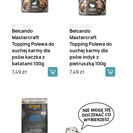
BELCANDO
BELCANDO
Belcando
Belcando
Mastercraft
Mastercraft
Topping Polewa do
Topping Polewa do
suchej karmy dla
suchej karmy dla
psów kaczka z
psów indyk z
batatami 100g
pietruszką 100g
7,49 zł
7,49 zł
Brak na stanie