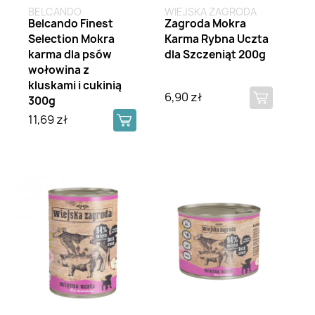
BELCANDO
WIEJSKA ZAGRODA
Belcando Finest
Zagroda Mokra
Selection Mokra
Karma Rybna Uczta
karma dla psów
dla Szczeniąt 200g
wołowina z
kluskami i cukinią
6,90 zł
300g
11,69 zł
Brak na stanie