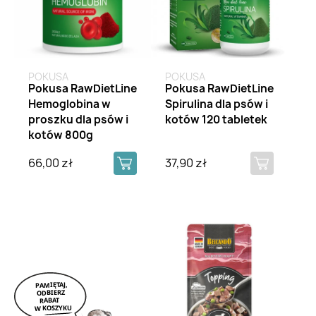
POKUSA
POKUSA
Pokusa RawDietLine
Pokusa RawDietLine
Hemoglobina w
Spirulina dla psów i
proszku dla psów i
kotów 120 tabletek
kotów 800g
66,00 zł
37,90 zł
Brak na stanie