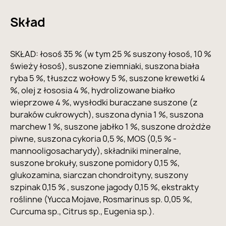
Skład
SKŁAD: łosoś 35 % (w tym 25 % suszony łosoś, 10 %
świeży łosoś), suszone ziemniaki, suszona biała
ryba 5 %, tłuszcz wołowy 5 %, suszone krewetki 4
%, olej z łososia 4 %, hydrolizowane białko
wieprzowe 4 %, wysłodki buraczane suszone (z
buraków cukrowych), suszona dynia 1 %, suszona
marchew 1 %, suszone jabłko 1 %, suszone drożdże
piwne, suszona cykoria 0,5 %, MOS (0,5 % -
mannooligosacharydy), składniki mineralne,
suszone brokuły, suszone pomidory 0,15 %,
glukozamina, siarczan chondroityny, suszony
szpinak 0,15 % , suszone jagody 0,15 %, ekstrakty
roślinne (Yucca Mojave, Rosmarinus sp. 0,05 %,
Curcuma sp., Citrus sp., Eugenia sp.).