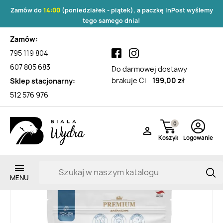
Zamów do
14:00
(poniedziałek - piątek), a paczkę InPost wyślemy
tego samego dnia!
Zamów:
795 119 804
607 805 683
Do darmowej dostawy
brakuje Ci
199,00 zł
Sklep stacjonarny:
512 576 976
0

Koszyk
Logowanie
Zarejestruj si