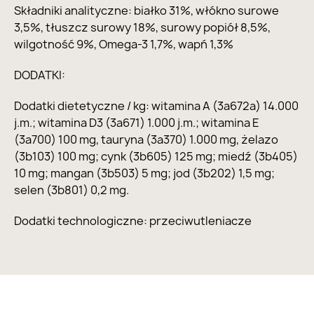
Składniki analityczne: białko 31%, włókno surowe
3,5%, tłuszcz surowy 18%, surowy popiół 8,5%,
wilgotność 9%, Omega-3 1,7%, wapń 1,3%
DODATKI:
Dodatki dietetyczne / kg: witamina A (3a672a) 14.000
j.m.; witamina D3 (3a671) 1.000 j.m.; witamina E
(3a700) 100 mg, tauryna (3a370) 1.000 mg, żelazo
(3b103) 100 mg; cynk (3b605) 125 mg; miedź (3b405)
10 mg; mangan (3b503) 5 mg; jod (3b202) 1,5 mg;
selen (3b801) 0,2 mg.
Dodatki technologiczne: przeciwutleniacze