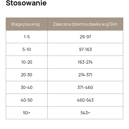
Stosowanie
Waga psa w kg
Zalecana dzienna dawka w g/24h
1-5
29-97
5-10
97-163
10-20
163-274
20-30
274-371
30-40
371-460
40-50
460-543
50+
543+