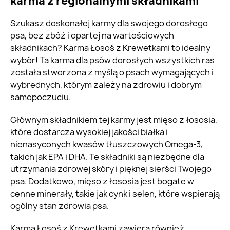
karma z regionalnymi składnikami
Szukasz doskonałej karmy dla swojego dorosłego
psa, bez zbóż i opartej na wartościowych
składnikach? Karma Łosoś z Krewetkami to idealny
wybór! Ta karma dla psów dorosłych wszystkich ras
została stworzona z myślą o psach wymagających i
wybrednych, którym zależy na zdrowiu i dobrym
samopoczuciu.
Głównym składnikiem tej karmy jest mięso z łososia,
które dostarcza wysokiej jakości białka i
nienasyconych kwasów tłuszczowych Omega-3,
takich jak EPA i DHA. Te składniki są niezbędne dla
utrzymania zdrowej skóry i pięknej sierści Twojego
psa. Dodatkowo, mięso z łososia jest bogate w
cenne minerały, takie jak cynk i selen, które wspierają
ogólny stan zdrowia psa.
Karma Łosoś z Krewetkami zawiera również