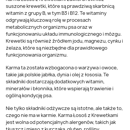
suszone krewetki, które są prawdziwą skarbnicą
witamin z grupy B, w tym B3 i B12. Te witaminy
odgrywają kluczową rolę w procesach
metabolicznych organizmu psa oraz w
funkcjonowaniu układu immunologicznego i mózgu.
Krewetki są również źródłem jodu, magnezu, cynku i
żelaza, które są niezbędne dla prawidłowego
funkcjonowania organizmu.
Karma ta została wzbogacona o warzywa i owoce,
takie jak polskie jabłka, dynia i olej z łososia. Te
składniki dostarczają dodatkowych witamin,
minerałów i błonnika, które wspierają trawienie i
ogólną kondycję psa.
Nie tylko składniki odżywcze są istotne, ale także to,
czego nie ma w karmie. Karma Łosoś z Krewetkami
jest wolna od potencjalnych alergenów, takich jak
tłuszcz i mięso z kurczaka, gluten, rośliny