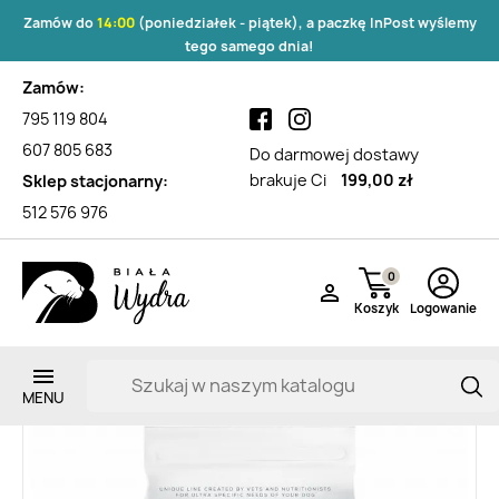
Zamów do
14:00
(poniedziałek - piątek), a paczkę InPost wyślemy
tego samego dnia!
Zamów:
795 119 804
607 805 683
Do darmowej dostawy
brakuje Ci
199,00 zł
Sklep stacjonarny:
512 576 976
0

Koszyk
Logowanie
Zarejestruj si