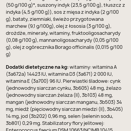
(50 g/100 g)*, suszony indyk (23,5 g/100 g), tłuszcz z
indyka (4,5 g/100 g)), sos z mięsa z indyka (2 g/100
g), bataty, ziemniaki, świeżo przygotowana
marchew (9,1 g/100g), olej z łososia (3 g/100 g),
drożdże, minerały, witaminy, fruktooligosacharydy
(0,08 g/100 g), mannanoligosacharydy (0,05 g/100
g), olej z ogórecznika Borago officinalis (0,015 g/100
g)
Dodatki dietetyczne na kg:
witaminy: witamina A
(3a672a) 14423 IU, witamina D3 (3a671) 2 000 IU,
witamina E (3a700) 96 IU. Pierwiastki śladowe: cynk
(jednowodny siarczan cynku, 3b605) 48 mg, żelazo
(jednowodny siarczan żelaza (II), 3b103) 48 mg,
mangan (jednowodny siarczan manganu, 3b503) 34
mg, miedź (pięciowodny siarczan miedzi (II), 3b405)
14 mg, jod (3b202) 0,96 mg, selen (selenin sodu,
3b801) 0,29 mg. Stabilizatory flory jelitowej:
Enterococcus faecium DSM 10663/NCIMB 10415