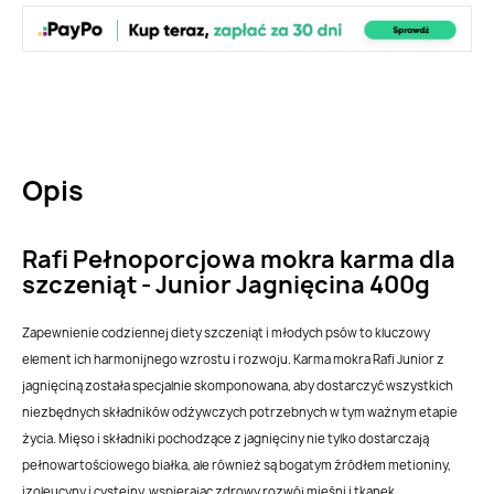
Opis
Rafi Pełnoporcjowa mokra karma dla
szczeniąt - Junior Jagnięcina 400g
Zapewnienie codziennej diety szczeniąt i młodych psów to kluczowy
element ich harmonijnego wzrostu i rozwoju. Karma mokra Rafi Junior z
jagnięciną została specjalnie skomponowana, aby dostarczyć wszystkich
niezbędnych składników odżywczych potrzebnych w tym ważnym etapie
życia. Mięso i składniki pochodzące z jagnięciny nie tylko dostarczają
pełnowartościowego białka, ale również są bogatym źródłem metioniny,
izoleucyny i cysteiny, wspierając zdrowy rozwój mięśni i tkanek.