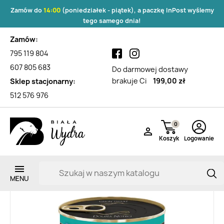
Zamów do
14:00
(poniedziałek - piątek), a paczkę InPost wyślemy
tego samego dnia!
Zamów:
795 119 804
607 805 683
Do darmowej dostawy
brakuje Ci
199,00 zł
Sklep stacjonarny:
512 576 976
0

Koszyk
Logowanie
Zarejestruj si