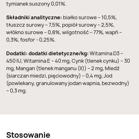
tymianek suszony 0,01%.
Składniki analityczne:
białko surowe – 10,5%,
tłuszcz surowy – 7,5%, popiół surowy – 2,5%,
włókno surowe – 0,8%, wilgotność – 77%, wapń –
0,3%, fosfor - 0,25%.
Dodatki: dodatki dietetyczne/kg:
Witamina D3 –
450 IU, Witamina E – 40 mg, Cynk (tlenek cynku) – 30
mg, Mangan (tlenek manganu (II)) – 2 mg, Miedź
(siarczan miedzi, pięciowodny) – 0,4 mg, Jod
(powlekany, granulowany jodan wapnia, bezwodny)
– 0,3 mg.
Stosowanie