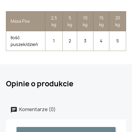
2,5
5
10
15
20
Masa Psa
kg
kg
kg
kg
kg
Ilość
1
2
3
4
5
puszek/dzień
Opinie o produkcie
Komentarze (0)