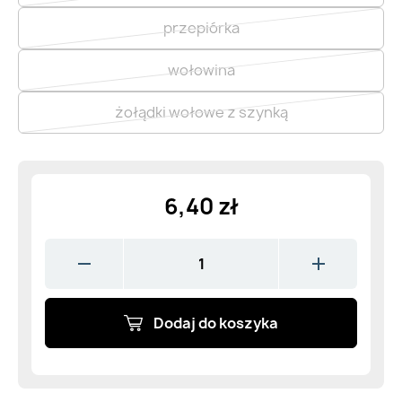
przepiórka
wołowina
żołądki wołowe z szynką
6,40 zł
Dodaj do koszyka