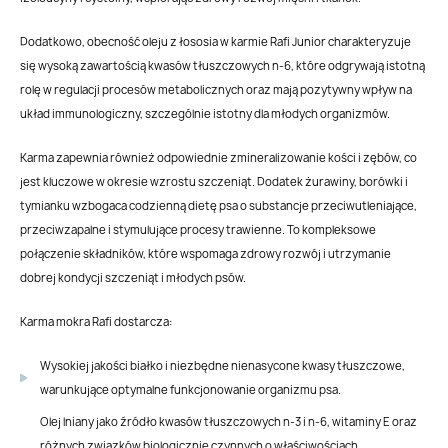
Dodatkowo, obecność oleju z łososia w karmie Rafi Junior charakteryzuje
się wysoką zawartością kwasów tłuszczowych n-6, które odgrywają istotną
rolę w regulacji procesów metabolicznych oraz mają pozytywny wpływ na
układ immunologiczny, szczególnie istotny dla młodych organizmów.
Karma zapewnia również odpowiednie zmineralizowanie kości i zębów, co
jest kluczowe w okresie wzrostu szczeniąt. Dodatek żurawiny, borówki i
tymianku wzbogaca codzienną dietę psa o substancje przeciwutleniające,
przeciwzapalne i stymulujące procesy trawienne. To kompleksowe
połączenie składników, które wspomaga zdrowy rozwój i utrzymanie
dobrej kondycji szczeniąt i młodych psów.
Karma mokra Rafi dostarcza:
Wysokiej jakości białko i niezbędne nienasycone kwasy tłuszczowe,
warunkujące optymalne funkcjonowanie organizmu psa.
Olej lniany jako źródło kwasów tłuszczowych n-3 i n-6, witaminy E oraz
różnych związków biologicznie czynnych o właściwościach