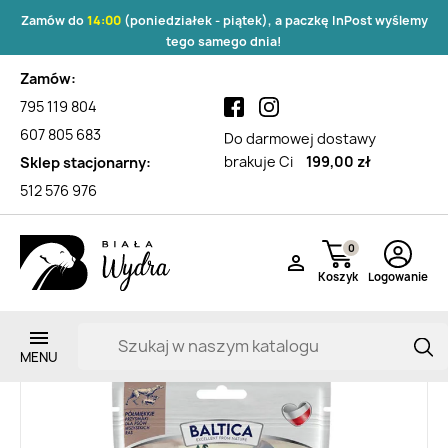
Zamów do
14:00
(poniedziałek - piątek), a paczkę InPost wyślemy
tego samego dnia!
Zamów:
795 119 804
607 805 683
Do darmowej dostawy
brakuje Ci
199,00 zł
Sklep stacjonarny:
512 576 976
0

Koszyk
Logowanie
Zarejestruj si