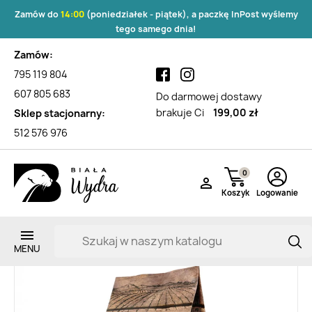
Zamów do
14:00
(poniedziałek - piątek), a paczkę InPost wyślemy
tego samego dnia!
Zamów:
795 119 804
607 805 683
Do darmowej dostawy
brakuje Ci
199,00 zł
Sklep stacjonarny:
512 576 976
0

Koszyk
Logowanie
Zarejestruj si