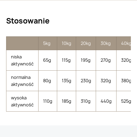
Stosowanie
5kg
10kg
20kg
30kg
40kg
niska
65g
115g
195g
270g
320g
aktywność
normalna
80g
135g
230g
320g
380g
aktywność
wysoka
110g
185g
310g
440g
525g
aktywność