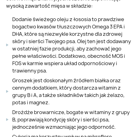
wysoką zawartość mięsa w składzie:
Dodanie świeżego oleju z łososia to prawdziwe
bogactwo kwasów tłuszczowych Omega 3 EPA i
DHA, które są niezwykle korzystne dla zdrowej
skóry i sierści Twojego psa. Olej ten jest dodawany
w ostatniej fazie produkcji, aby zachować jego
pełne właściwości. Dodatkowo, obecność MOS i
FOS w karmie wspiera układ odpornościowy i
trawienny psa.
Groszek jest doskonałym źródłem białka oraz
cennym dodatkiem, który dostarcza witamin z
grupy B i A, a także składników takich jak żelazo,
potas i magnez.
Drożdże browarnicze, bogate w witaminy z grupy
B, poprawiają kondycję skóry i sierści psa,
jednocześnie wzmacniając jego odporność.
Cykoria ma korzystny wpływ na mikroflorę