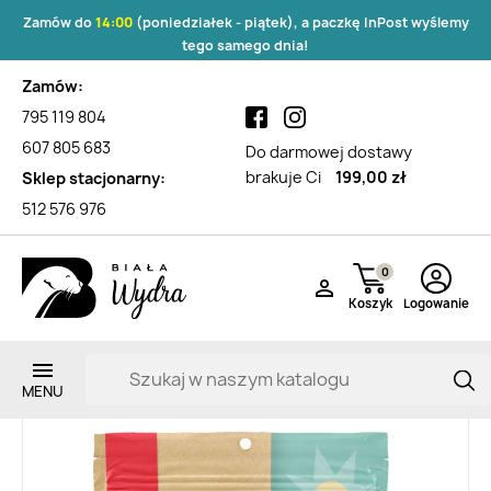
Zamów do
14:00
(poniedziałek - piątek), a paczkę InPost wyślemy
tego samego dnia!
Zamów:
795 119 804
607 805 683
Do darmowej dostawy
brakuje Ci
199,00 zł
Sklep stacjonarny:
512 576 976
0

Koszyk
Logowanie
Zarejestruj si