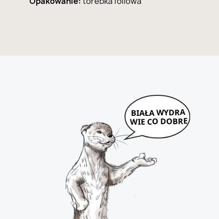
Opakowanie:
torebka foliowa