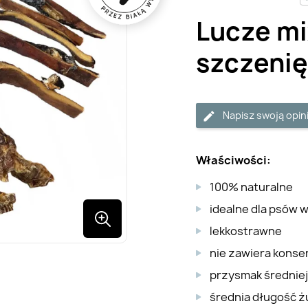
Lucze m
szczenię
Napisz swoją opin
Właściwości:
100% naturalne
idealne dla psów 
lekkostrawne
nie zawiera kons
przysmak średniej
średnia długość ż