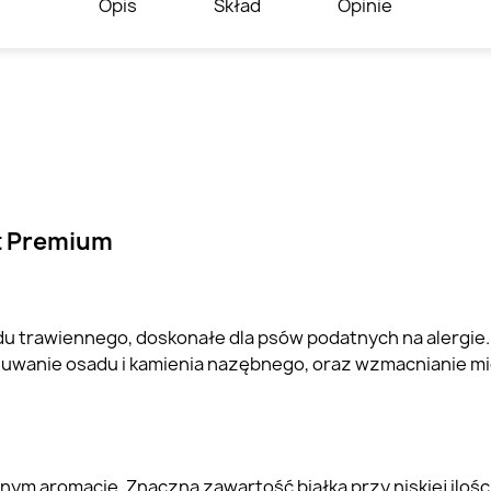
Opis
Skład
Opinie
ąt Premium
du trawiennego, doskonałe dla psów podatnych na alergie
uwanie osadu i kamienia nazębnego, oraz wzmacnianie mi
ym aromacie. Znaczna zawartość białka przy niskiej ilości