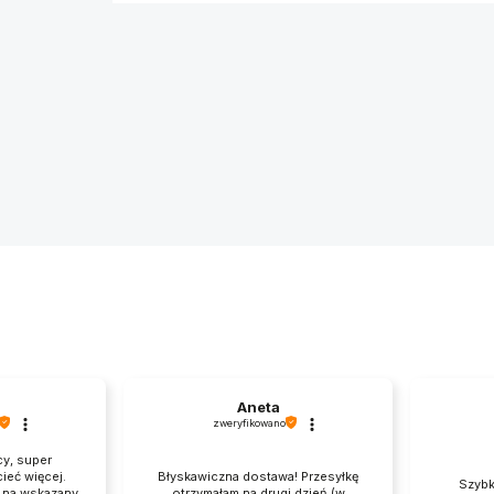
a
Aneta
zweryfikowano
cy, super
ieć więcej.
Błyskawiczna dostawa! Przesyłkę
Szybk
a na wskazany
otrzymałam na drugi dzień (w