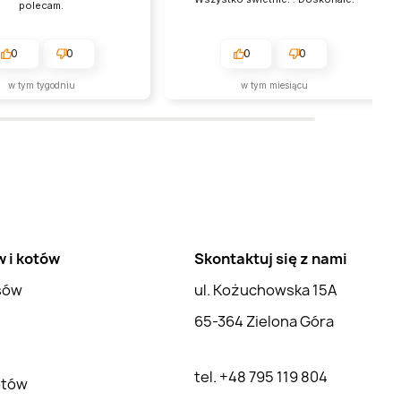
polecam.
0
0
0
0
w tym tygodniu
w tym miesiącu
w i kotów
Skontaktuj się z nami
psów
ul. Kożuchowska 15A
65-364 Zielona Góra
tel. +48 795 119 804
otów