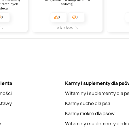
k rzetelnych
sobotę).
olecam.
0
0
0
niu
w tym tygodniu
lienta
Karmy i suplementy dla psó
ności
Witaminy i suplementy dla 
stawy
Karmy suche dla psa
Karmy mokre dla psów
e
Witaminy i suplementy dla k