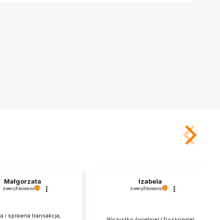
Małgorzata
Izabela
zweryfikowano
zweryfikowano
a i sprawna transakcja,
Wszystko świetnie! ! Doskonale!