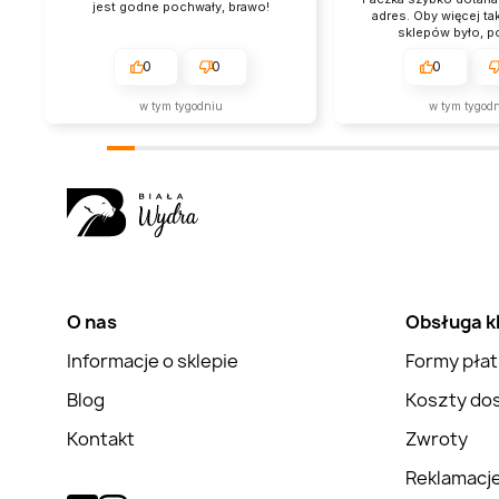
jest godne pochwały, brawo!
adres. Oby więcej ta
sklepów było, p
0
0
0
w tym tygodniu
w tym tygod
O nas
Obsługa k
Informacje o sklepie
Formy płat
Blog
Koszty do
Kontakt
Zwroty
Reklamacj