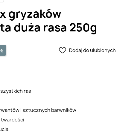
ix gryzaków
ta duża rasa 250g
Dodaj do ulubionych
ię
wszystkich ras
erwantów i sztucznych barwników
 twardości
ucia