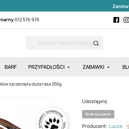
Zamów do
14:
onarny:
512 576 976
BARF
PRZYPADŁOŚCI
ZABAWKI
BL
aków szczenięta duża rasa 250g
Udostępnij
Brak na stanie
Producent:
Lucze