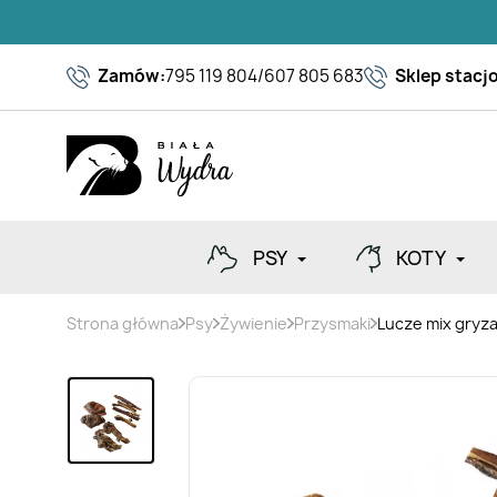
Zamów:
795 119 804
/
607 805 683
Sklep stacj
PSY
KOTY
Strona główna
Psy
Żywienie
Przysmaki
Lucze mix gryz