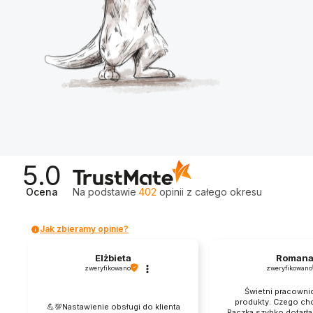
5.0
Ocena
Na podstawie
402
opinii
z całego okresu
Jak zbieramy opinie?
Elżbieta
Roman
zweryfikowano
zweryfikowano
Świetni pracowni
produkty. Czego chc
💪💯Nastawienie obsługi do klienta
Paczka szybko dotarł