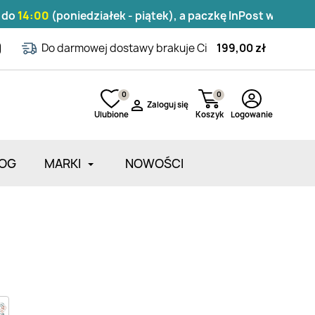
00
(poniedziałek - piątek), a paczkę InPost wyślemy tego 
Do darmowej dostawy brakuje Ci
199,00 zł
0
0

Zaloguj się
Ulubione
Koszyk
Logowanie
OG
MARKI
NOWOŚCI
Zarejestruj się