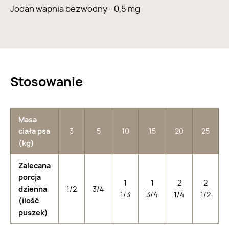
Jodan wapnia bezwodny - 0,5 mg
Stosowanie
Masa
ciała psa
3
5
10
15
20
25
(kg)
Zalecana
porcja
1
1
2
2
dzienna
1/2
3/4
1/3
3/4
1/4
1/2
(ilość
puszek)