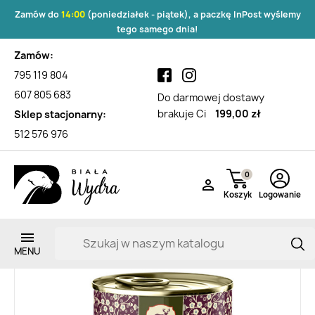
Zamów do
14:00
(poniedziałek - piątek), a paczkę InPost wyślemy
tego samego dnia!
Zamów:
795 119 804
607 805 683
Do darmowej dostawy
brakuje Ci
199,00 zł
Sklep stacjonarny:
512 576 976
0

Koszyk
Logowanie
Zarejestruj si