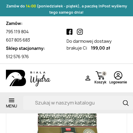
Zamów do
14:00
(poniedziałek - piątek), a paczkę InPost wyślemy
tego samego dnia!
Zamów:
795 119 804
607 805 683
Do darmowej dostawy
brakuje Ci
199,00 zł
Sklep stacjonarny:
512 576 976
0

Koszyk
Logowanie
Zarejestruj si