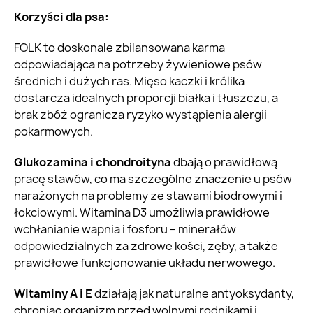
Korzyści dla psa:
FOLK to doskonale zbilansowana karma
odpowiadająca na potrzeby żywieniowe psów
średnich i dużych ras. Mięso kaczki i królika
dostarcza idealnych proporcji białka i tłuszczu, a
brak zbóż ogranicza ryzyko wystąpienia alergii
pokarmowych.
Glukozamina i chondroityna
dbają o prawidłową
pracę stawów, co ma szczególne znaczenie u psów
narażonych na problemy ze stawami biodrowymi i
łokciowymi. Witamina D3 umożliwia prawidłowe
wchłanianie wapnia i fosforu – minerałów
odpowiedzialnych za zdrowe kości, zęby, a także
prawidłowe funkcjonowanie układu nerwowego.
Witaminy A i E
działają jak naturalne antyoksydanty,
chroniąc organizm przed wolnymi rodnikami i