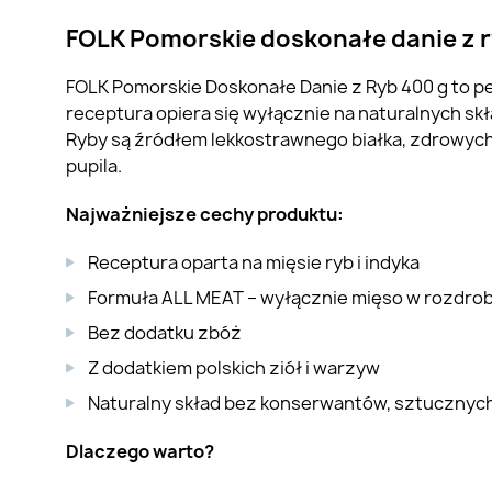
FOLK Pomorskie doskonałe danie z r
FOLK Pomorskie Doskonałe Danie z Ryb 400 g to p
receptura opiera się wyłącznie na naturalnych sk
Ryby są źródłem lekkostrawnego białka, zdrowych
pupila.
Najważniejsze cechy produktu:
Receptura oparta na mięsie ryb i indyka
Formuła ALL MEAT – wyłącznie mięso w rozdrob
Bez dodatku zbóż
Z dodatkiem polskich ziół i warzyw
Naturalny skład bez konserwantów, sztucznych
Dlaczego warto?