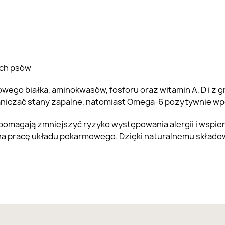
ych psów
owego białka, aminokwasów, fosforu oraz witamin A, D i z
iczać stany zapalne, natomiast Omega-6 pozytywnie wpływ
omagają zmniejszyć ryzyko występowania alergii i wspie
na pracę układu pokarmowego. Dzięki naturalnemu składo