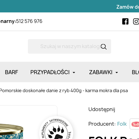
Zamów do
14:00
(
onarny:
512 576 976
BARF
PRZYPADŁOŚCI
ZABAWKI
BL
Pomorskie doskonałe danie z ryb 400g - karma mokra dla psa
Udostępnij
Producent:
Folk