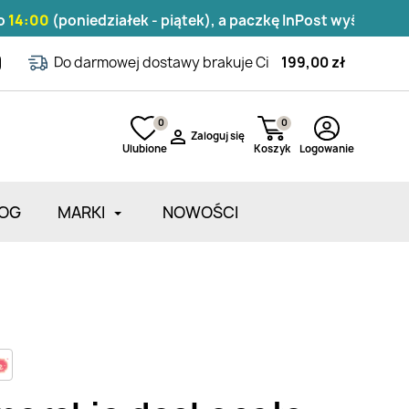
poniedziałek - piątek), a paczkę InPost wyślemy tego sam
Do darmowej dostawy brakuje Ci
199,00 zł
0
0

Zaloguj się
Ulubione
Koszyk
Logowanie
OG
MARKI
NOWOŚCI
Zarejestruj się