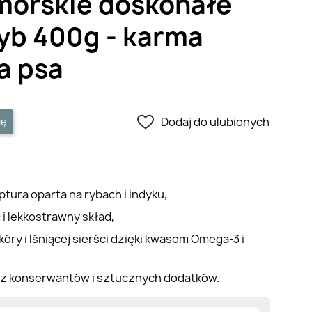
morskie doskonałe
ryb 400g - karma
a psa
Dodaj do ulubionych
ię
ura oparta na rybach i indyku,
i lekkostrawny skład,
óry i lśniącej sierści dzięki kwasom Omega-3 i
ez konserwantów i sztucznych dodatków.