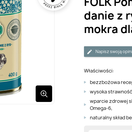
FOLK Po
danie z 
mokra dl
Napisz swoją opin
Właściwości:
bezzbożowa recept
wysoka strawność 
wparcie zdrowej sk
Omega-6,
naturalny skład b