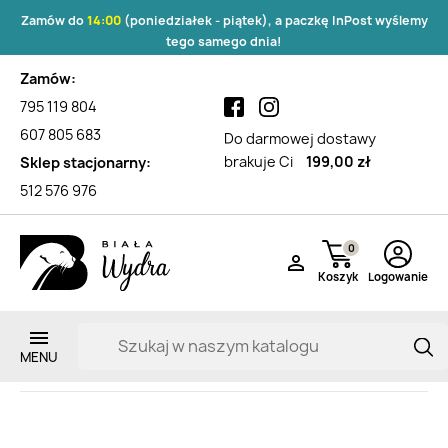
Zamów do
14:00
(poniedziałek - piątek), a paczkę InPost wyślemy
tego samego dnia!
Zamów:
795 119 804
607 805 683
Do darmowej dostawy
brakuje Ci
199,00 zł
Sklep stacjonarny:
512 576 976
0

Koszyk
Logowanie
Zaburzenia neurologiczne
Zarejestruj si