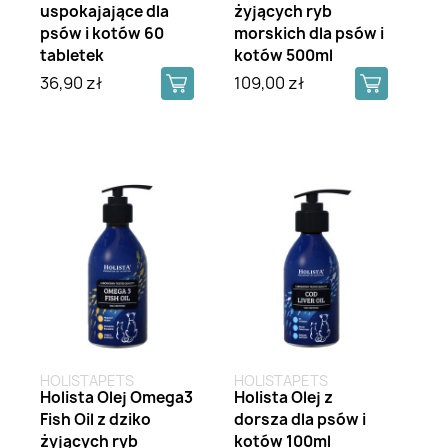
uspokajające dla
żyjących ryb
psów i kotów 60
morskich dla psów i
tabletek
kotów 500ml
36,90 zł
109,00 zł
HOLISTAPETS
HOLISTAPETS
Holista Olej Omega3
Holista Olej z
Fish Oil z dziko
dorsza dla psów i
żyjących ryb
kotów 100ml