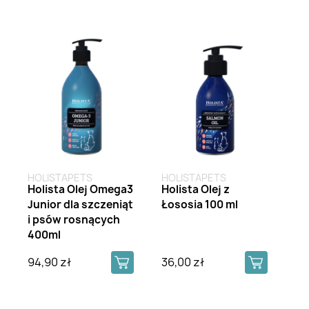
HOLISTAPETS
HOLISTAPETS
Holista Olej Omega3
Holista Olej z
Junior dla szczeniąt
Łososia 100 ml
i psów rosnących
400ml
94,90 zł
36,00 zł