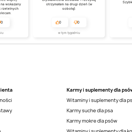
Szybk
a na wskazany
otrzymałam na drugi dzień (w
k rzetelnych
sobotę).
olecam.
0
0
0
niu
w tym tygodniu
lienta
Karmy i suplementy dla psó
ności
Witaminy i suplementy dla 
stawy
Karmy suche dla psa
Karmy mokre dla psów
e
Witaminy i suplementy dla k