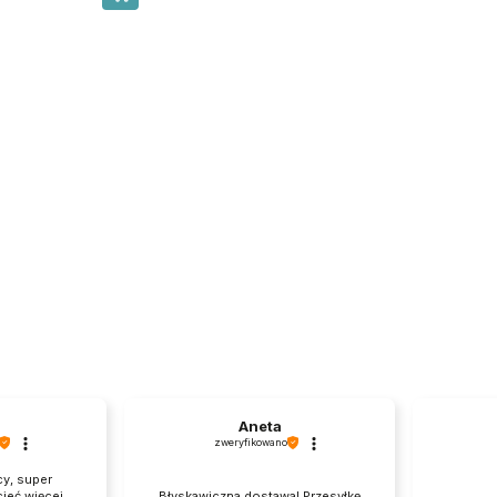
a
Aneta
zweryfikowano
cy, super
ieć więcej.
Błyskawiczna dostawa! Przesyłkę