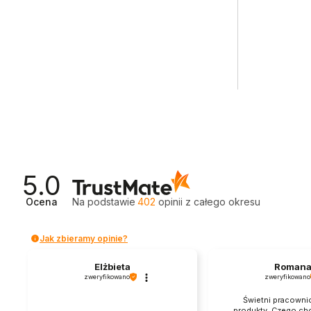
5.0
Ocena
Na podstawie
402
opinii
z całego okresu
Jak zbieramy opinie?
Elżbieta
Roman
zweryfikowano
zweryfikowano
Świetni pracowni
produkty. Czego chc