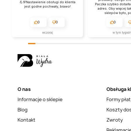
💪💯Nastawienie obsługi do klienta
Paczka szybko dotarł
jest godne pochwały, brawo!
adres. Oby więcej ta
sklepów było, p
0
0
0
wczoraj
w tym tygod
O nas
Obsługa k
Informacje o sklepie
Formy płat
Blog
Koszty do
Kontakt
Zwroty
Reklamacj