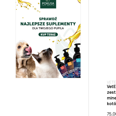
VET
VetE
zes
mine
kotó
75,0