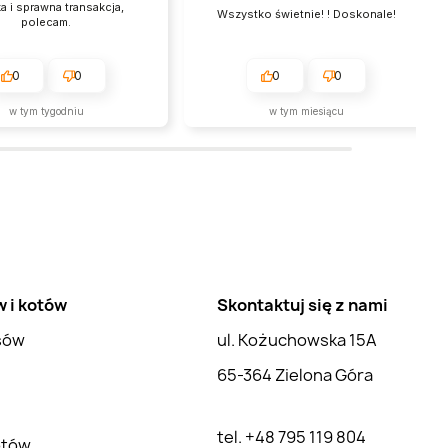
a i sprawna transakcja,
Wszystko świetnie! ! Doskonale!
polecam.
0
0
0
0
w tym tygodniu
w tym miesiącu
w i kotów
Skontaktuj się z nami
psów
ul. Kożuchowska 15A
65-364 Zielona Góra
tel. +48 795 119 804
otów