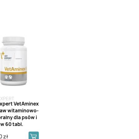
EXPERT
xpert VetAminex
taw witaminowo-
ralny dla psów i
w 60 tabl.
0 zł