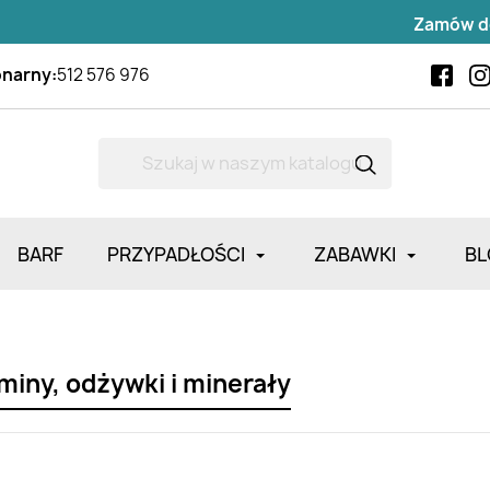
Zamów do
14
onarny:
512 576 976
BARF
PRZYPADŁOŚCI
ZABAWKI
BL
miny, odżywki i minerały