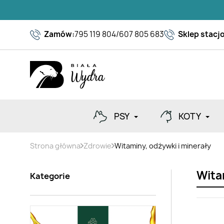
Zamów:
795 119 804
/
607 805 683
Sklep stacj
PSY
KOTY
Strona główna
Zdrowie
Witaminy, odżywki i minerały
Wita
Kategorie