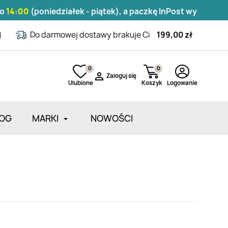
:00
(poniedziałek - piątek), a paczkę InPost wyślemy tego
Do darmowej dostawy brakuje Ci
199,00 zł
0
0

Zaloguj się
Ulubione
Koszyk
Logowanie
OG
MARKI
NOWOŚCI
Zarejestruj się