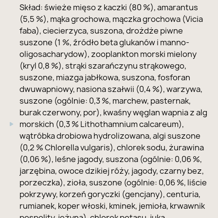
Skład: świeże mięso z kaczki (80 %), amarantus
(5,5 %), mąka grochowa, mączka grochowa (Vicia
faba), ciecierzyca, suszona, drożdże piwne
suszone (1 %, źródło beta glukanów i manno-
oligosacharydow), zooplankton morski mielony
(kryl 0,8 %), strąki szarańczynu strąkowego,
suszone, miazga jabłkowa, suszona, fosforan
dwuwapniowy, nasiona szałwii (0,4 %), warzywa,
suszone (ogólnie: 0,3 %, marchew, pasternak,
burak czerwony, por), kwaśny węglan wapnia z alg
morskich (0,3 % Lithothamnium calcareum),
wątróbka drobiowa hydrolizowana, algi suszone
(0,2 % Chlorella vulgaris), chlorek sodu, żurawina
(0,06 %), leśne jagody, suszona (ogólnie: 0,06 %,
jarzębina, owoce dzikiej róży, jagody, czarny bez,
porzeczka), zioła, suszone (ogólnie: 0,06 %, liście
pokrzywy, korzeń goryczki (gencjany), centuria,
rumianek, koper włoski, kminek, jemioła, krwawnik
pospolity, jeżyna), chlorek potasu, juka