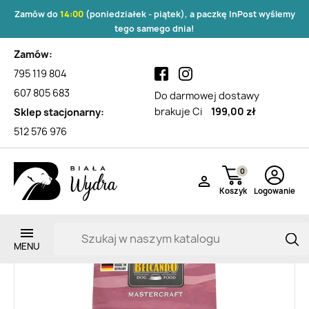
Zamów do
14:00
(poniedziałek - piątek), a paczkę InPost wyślemy
tego samego dnia!
Zamów:
795 119 804
607 805 683
Do darmowej dostawy
brakuje Ci
199,00 zł
Sklep stacjonarny:
512 576 976
0

Koszyk
Logowanie
Zarejestruj si