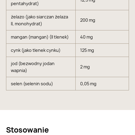
pentahydrat)
żelazo (jako siarczan żelaza
200 mg
II, monohydrat)
mangan (mangan) (II tlenek)
40 mg
cynk (jako tlenek cynku)
125 mg
jod (bezwodny jodan
2 mg
wapnia)
selen (selenin sodu)
0,05 mg
Stosowanie