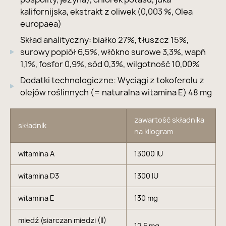
kalifornijska, ekstrakt z oliwek (0,003 %, Olea
europaea)
Skład analityczny: białko 27%, tłuszcz 15%,
surowy popiół 6,5%, włókno surowe 3,3%, wapń
1,1%, fosfor 0,9%, sód 0,3%, wilgotność 10,00%
Dodatki technologiczne: Wyciągi z tokoferolu z
olejów roślinnych (= naturalna witamina E) 48 mg
zawartość składnika
składnik
na kilogram
witamina A
13000 IU
witamina D3
1300 IU
witamina E
130 mg
miedź (siarczan miedzi (II)
12,5 mg