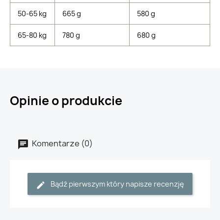
50-65 kg
665 g
580 g
65-80 kg
780 g
680 g
Opinie o produkcie
Komentarze (0)
Bądź pierwszym który napisze recenzję