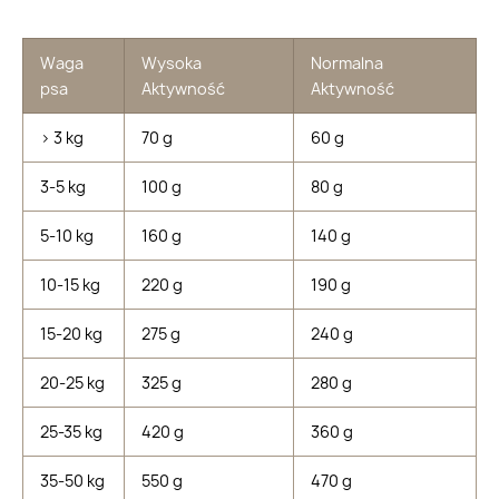
Waga
Wysoka
Normalna
psa
Aktywność
Aktywność
> 3 kg
70 g
60 g
3-5 kg
100 g
80 g
5-10 kg
160 g
140 g
10-15 kg
220 g
190 g
15-20 kg
275 g
240 g
20-25 kg
325 g
280 g
25-35 kg
420 g
360 g
35-50 kg
550 g
470 g