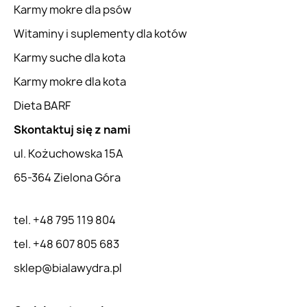
Karmy mokre dla psów
Witaminy i suplementy dla kotów
Karmy suche dla kota
Karmy mokre dla kota
Dieta BARF
Skontaktuj się z nami
ul. Kożuchowska 15A
65-364 Zielona Góra
tel. +48 795 119 804
tel. +48 607 805 683
sklep@bialawydra.pl