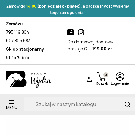
Zamów do
14:00
(poniedziałek - piątek), a paczkę InPost wyślemy
tego samego dnia!
Zamów:
795 119 804
607 805 683
Do darmowej dostawy
brakuje Ci
199,00 zł
Sklep stacjonarny:
512 576 976
0

Koszyk
Logowanie
Zarejestruj si