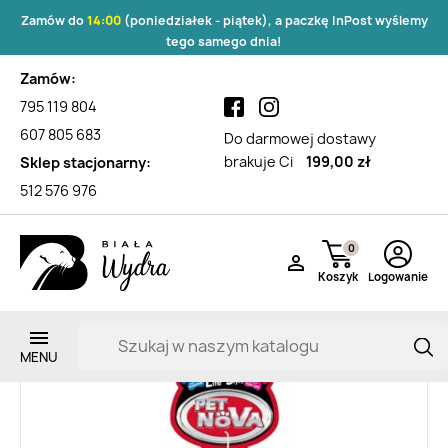
Zamów do
14:00
(poniedziałek - piątek), a paczkę InPost wyślemy
tego samego dnia!
Zamów:
795 119 804
607 805 683
Do darmowej dostawy
brakuje Ci
199,00 zł
Sklep stacjonarny:
512 576 976
0

Koszyk
Logowanie
Zarejestruj si