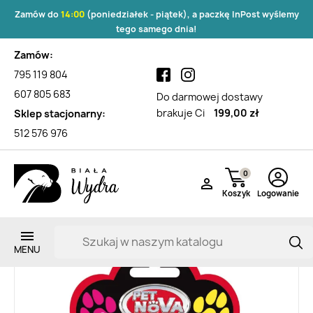
Zamów do
14:00
(poniedziałek - piątek), a paczkę InPost wyślemy
tego samego dnia!
Zamów:
795 119 804
607 805 683
Do darmowej dostawy
brakuje Ci
199,00 zł
Sklep stacjonarny:
512 576 976
0

Koszyk
Logowanie
Zarejestruj si