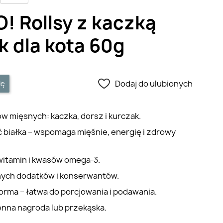
O! Rollsy z kaczką
 dla kota 60g
Dodaj do ulubionych
ię
w mięsnych: kaczka, dorsz i kurczak.
białka – wspomaga mięśnie, energię i zdrowy
witamin i kwasów omega-3.
nych dodatków i konserwantów.
orma – łatwa do porcjowania i podawania.
enna nagroda lub przekąska.