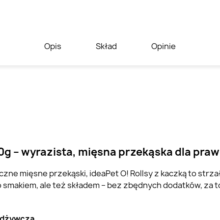
Opis
Skład
Opinie
 60g – wyrazista, mięsna przekąska dla p
czne mięsne przekąski, ideaPet O! Rollsy z kaczką to strzał
ko smakiem, ale też składem – bez zbędnych dodatków, za t
 odżywcza