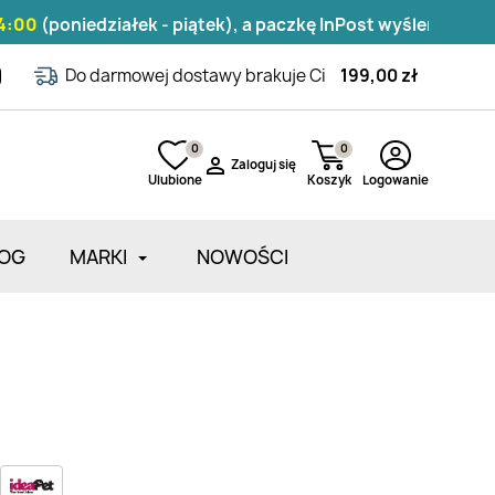
niedziałek - piątek), a paczkę InPost wyślemy tego samego
Do darmowej dostawy brakuje Ci
199,00 zł
0
0

Zaloguj się
Ulubione
Koszyk
Logowanie
OG
MARKI
NOWOŚCI
Zarejestruj się