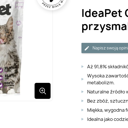
IdeaPet 
przysmak
Napisz swoją opin
Aż 91,8% składnikó
Wysoka zawartość 
metabolizm.
Naturalne źródło 
Bez zbóż, sztucz
Miękka, wygodna f
Idealna jako codzi