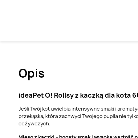
Opis
ideaPet O! Rollsy z kaczką dla kota
Jeśli Twój kot uwielbia intensywne smaki i aromaty
przekąska, która zachwyci Twojego pupila nie tyl
odżywczych.
Mięso z kaczki – bogaty smak i wysoka wartość