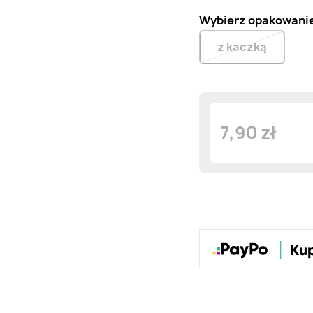
Wybierz opakowani
z kaczką
7,90 zł