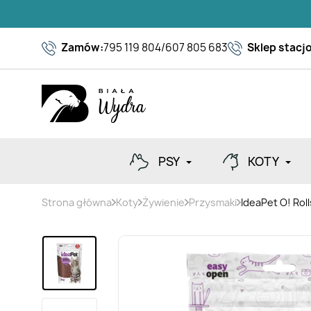
Zamów:
795 119 804
/
607 805 683
Sklep stacj
PSY
KOTY
Strona główna
Koty
Żywienie
Przysmaki
IdeaPet O! Rol