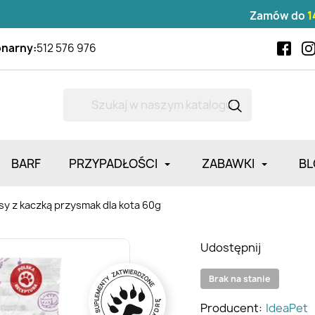
Zamów do
14:00
(po
onarny:
512 576 976
BARF
PRZYPADŁOŚCI
ZABAWKI
BL
lsy z kaczką przysmak dla kota 60g
Udostępnij
Brak na stanie
Producent:
IdeaPet