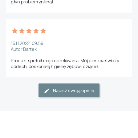
płyn problem zniknął 
15.11.2022, 09:59
Autor Bartek
Produkt spełnił moje oczekiwania. Mój pies ma świeży 
oddech, doskonałą higienę zębów i dziąseł.
Napisz swoją opinię