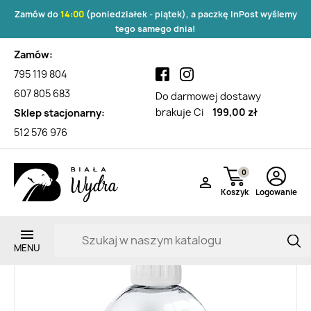
Zamów do
14:00
(poniedziałek - piątek), a paczkę InPost wyślemy
tego samego dnia!
Zamów:
795 119 804
607 805 683
Do darmowej dostawy
brakuje Ci
199,00 zł
Sklep stacjonarny:
512 576 976
0

Koszyk
Logowanie
Zarejestruj si