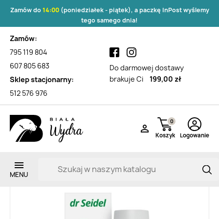
Zamów do
14:00
(poniedziałek - piątek), a paczkę InPost wyślemy
tego samego dnia!
Zamów:
795 119 804
607 805 683
Do darmowej dostawy
brakuje Ci
199,00 zł
Sklep stacjonarny:
512 576 976
0

Koszyk
Logowanie
Zarejestruj si