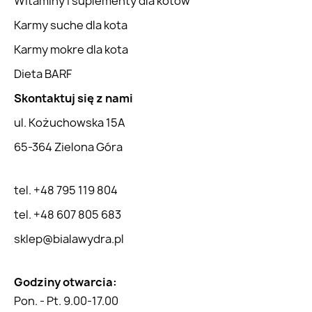
Witaminy i suplementy dla kotów
Karmy suche dla kota
Karmy mokre dla kota
Dieta BARF
Skontaktuj się z nami
ul. Kożuchowska 15A
65-364 Zielona Góra
tel. +48 795 119 804
tel. +48 607 805 683
sklep@bialawydra.pl
Godziny otwarcia:
Pon. - Pt. 9.00-17.00